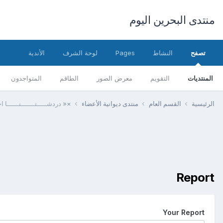
منتدى البحرين اليوم
تصفح
النشاط
Pages
لوحة الشرف
الأندية
المنتديات
التقويم
معرض الصور
الطاقم
المتواجدون
الرئيسية
القسم العام
منتدى ديوانية الأعضاء
×« دردشـــــتـــــــنــــــا اح
Report
Your Report