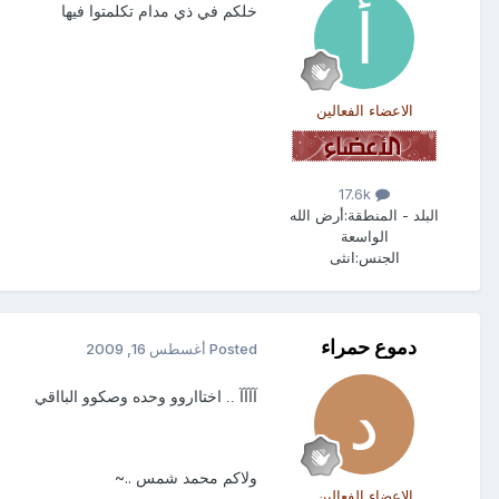
خلكم في ذي مدام تكلمتوا فيها
الاعضاء الفعالين
17.6k
البلد - المنطقة:
أرض الله
الواسعة
الجنس:
انثى
دموع حمراء
Posted
أغسطس 16, 2009
آآآآ .. اختااروو وحده وصكوو البااقي
ولاكم محمد شمس ..~
الاعضاء الفعالين