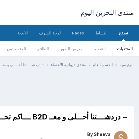
منتدى البحرين اليوم
تصفح
النشاط
Pages
لوحة الشرف
الأندية
المنتديات
التقويم
معرض الصور
الطاقم
المتواجدون
الرئيسية
القسم العام
منتدى ديوانية الأعضاء
~ دردشــــتنا أحـــلى و معــ B2D ــــاكم تحـــــــــلى 
~ دردشــــتنا أحـــلى و معــ B2D ــــاكم تحـــــــــلى ~
By
Sheeva