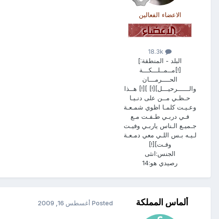
الاعضاء الفعالين
18.3k
البلد - المنطقة:
]
[!]مــمــلـــكـــة
الحــــرمـــان
والــــــرحيـــل][!] ][!] هــذا
حـظـي مــن على دنـيـا
وعـيـت كلمـا اظوي شمـعـة
فـي دربـي طـفـت مـع
جـميـع الـناس ياربـي وفيـت
لـيـه بـس اللـي معي دمـعـة
وفـت][!]
الجنس:
انثى
رصيدي هو:
14
ألماس المملكة
Posted
أغسطس 16, 2009