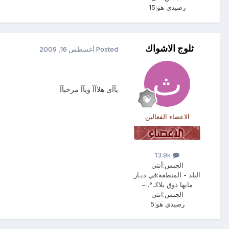
رصيدي هو:
15
ثلوج الاشواك
Posted
أغسطس 16, 2009
يآآى هلاآآ ويآآ مرحبآآ
الاعضاء الفعالين
13.9k
الجنس:
أنثى
البلد - المنطقة:
في ديـار
مابها ذوق بلاكـ °..~
الجنس:
انثى
رصيدي هو:
5