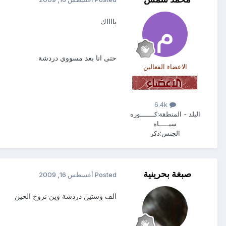
بااااك
حتى انا بعد مسووي دردشة
الاعضاء الفعالين
6.4k
البلد - المنطقة:
كـــــــوره
سيـــــاه
الجنس:
ذكر
صبغة بحرينية
Posted
أغسطس 16, 2009
الف وستين دردشة وين نروح الحين