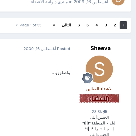
أغسطس 16, 2009
in
منتدى ديوانية الأعضاء
1
2
3
4
5
6
التالي
Page 1 of 55
Sheeva
Posted
أغسطس 16, 2009
واصلووو ..
الاعضاء الفعالين
23.8k
الجنس:
أنثى
البلد - المنطقة:
°l||l°
إنــجـلــتــرا °l||l°
الجنس:
انثى