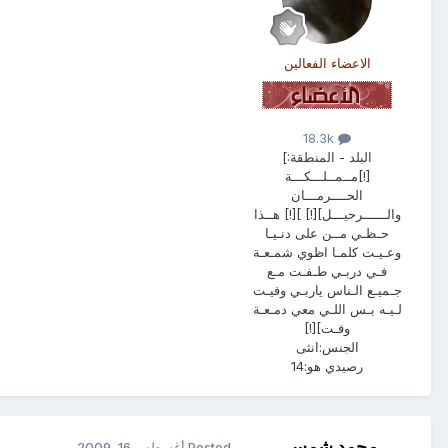
الاعضاء الفعالين
18.3k
البلد - المنطقة:
]
[!]مــمــلـــكـــة
الحــــرمـــان
والــــــرحيـــل][!] ][!] هــذا
حـظـي مــن على دنـيـا
وعـيـت كلمـا اظوي شمـعـة
فـي دربـي طـفـت مـع
جـميـع الـناس ياربـي وفيـت
لـيـه بـس اللـي معي دمـعـة
وفـت][!]
الجنس:
انثى
رصيدي هو:
14
محمد شمس
Posted
أغسطس 16, 2009