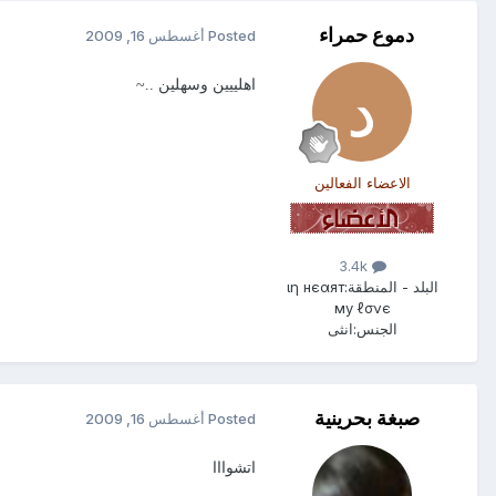
دموع حمراء
Posted
أغسطس 16, 2009
اهلييين وسهلين ..~
الاعضاء الفعالين
3.4k
البلد - المنطقة:
ιη нєαят
му ℓσνє
الجنس:
انثى
صبغة بحرينية
Posted
أغسطس 16, 2009
اتشوااا