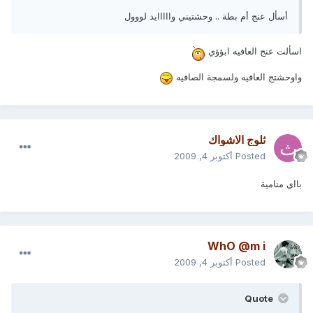
أسأل عنج أم بطة .. وحشتيني وااااايد لووول
اسألت عنج العافيه ابؤؤي
واوحشتج العافيه ولسمجة الصافيه
ثلوج الاشواك
Posted
أكتوبر 4, 2009
بااي منامية
WhO @m i
Posted
أكتوبر 4, 2009
Quote