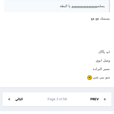
يسلمووووووووووووووووو يا البطه
يسمنك هع هع
انه بأأأك
وصل ابوي
بسير البراده
منو يبي شي
PREV
Page 3 of 58
التالي