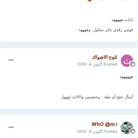
بايات هههههه
قومي رقدي باجر سكول.. وههههه
ثلوج الاشواك
Posted
أكتوبر 4, 2009
ههههههه
أسأل عنج أم بطة .. وحشتيني وااااايد لووول
WhO @m i
Posted
أكتوبر 4, 2009