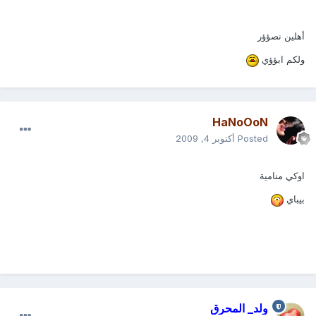
أهلين نصؤؤر
ولكم ابؤؤي
HaNoOoN
Posted
أكتوبر 4, 2009
اوكي منامية
بيباي
ولد_ المحرق