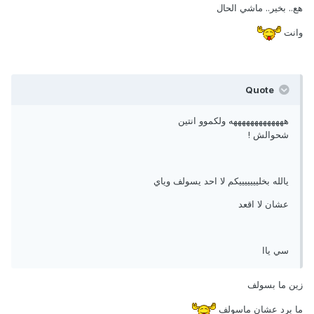
هع.. بخير.. ماشي الحال
وانت
Quote
هههههههههههههه ولكموو انتين
شحوالش !
يالله بخليييييييكم لا احد يسولف وياي
عشان لا اقعد
سي ياا
زين ما بسولف
ما برد عشان ماسولف