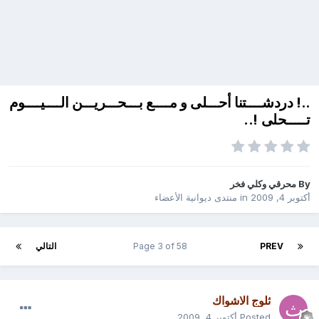
..! دردشــــتنا أحـــلى و مــــع بـــحـــريـــن الــــيــــوم
تـــــحلى !..
By
محرقي وكلي فخر
أكتوبر 4, 2009
in
منتدى ديوانية الأعضاء
PREV
Page 3 of 58
التالي
ثلوج الاشواك
Posted
أكتوبر 4, 2009