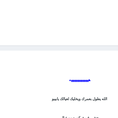
ههههههههههههه
الله يطول بعمرك ويخليك لعيالك يابيبو
حشى فريق كوره مو عيال