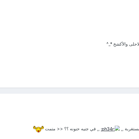
 الاحلى والأكشخ *_^
مستغربة ,,
,, في جنيه حنونه ؟؟ << متمت