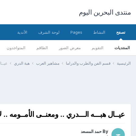
منتدى البحرين اليوم
تصفح
النشاط
Pages
لوحة الشرف
الأندية
المنتديات
التقويم
معرض الصور
الطاقم
المتواجدون
الرئيسية
قسم الفن والطرب والدراما
مشاهير العرب
هبة الدري
عيــا
عيــال هبـــه الـــدري .. ومعنــى الأمــومه .. 
By
حمد المسعد