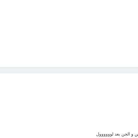
نس و الجن بعد لوووووول