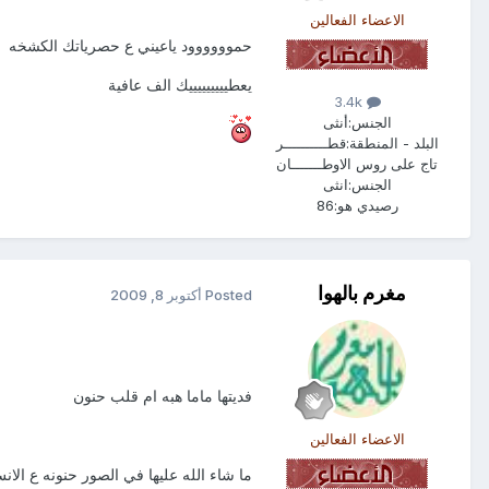
الاعضاء الفعالين
حموووووود ياعيني ع حصرياتك الكشخه
يعطيييييييييك الف عافية
3.4k
الجنس:
أنثى
البلد - المنطقة:
قطــــــــــر
تاج على روس الاوطـــــــان
الجنس:
انثى
رصيدي هو:
86
مغرم بالهوا
Posted
أكتوبر 8, 2009
فديتها ماما هبه ام قلب حنون
الاعضاء الفعالين
ما شاء الله عليها في الصور حنونه ع الا