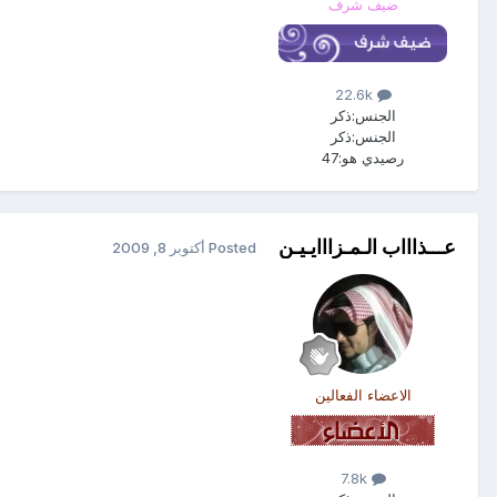
ضيف شرف
22.6k
الجنس:
ذكر
الجنس:
ذكر
رصيدي هو:
47
عـــذاااب الـمـزااايـيـن
Posted
أكتوبر 8, 2009
الاعضاء الفعالين
7.8k