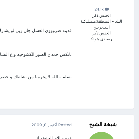
24.1k
الجنس:
ذكر
البلد - المنطقة:
مـمـلـكـة
الـبـحريـن
فديته ضروووي العسل جان زين لو يشارك 
الجنس:
ذكر
رصيدي هو:
9
ثانكس حمد ع الصور الكشوخيه و ع النشا
تسلم .. الله لا يحرمنا من نشاطك و حصر
شيخة الشيخ
Posted
أكتوبر 8, 2009
فديت الام الحنونه انا