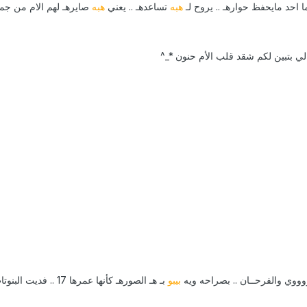
ما احد مايحفظ حوارهـ .. يروح لـ
هبه
تساعدهـ .. يعني
هبه
صايرهـ لهم الام من جميع
لي بتبين لكم شقد قلب الأم حنون *_^
ووي والفرحــان .. بصراحه ويه
بيبو
بـ هـ الصورهـ كأنها عمرها 17 .. فديت البنوتات كح كح