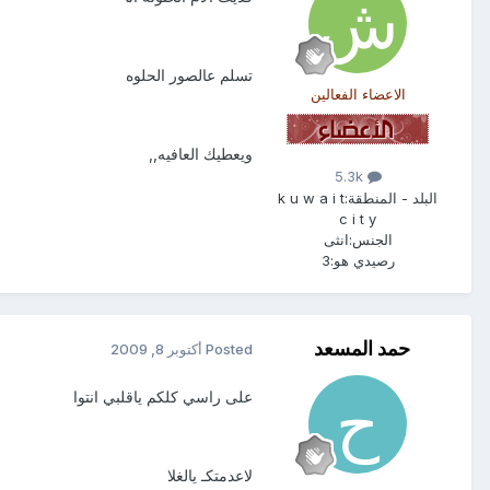
تسلم عالصور الحلوه
الاعضاء الفعالين
ويعطيك العافيه,,
5.3k
البلد - المنطقة:
k u w a i t
c i t y
الجنس:
انثى
رصيدي هو:
3
حمد المسعد
Posted
أكتوبر 8, 2009
على راسي كلكم ياقلبي انتوا
لاعدمتكـ يالغلا