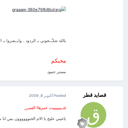
يالله شلـّــخوني بـ الردود .. وابــشروا بـ
محبكم
مستر حمود
قصايد قطر
Posted
أكتوبر 8, 2009
فدييييييييت عمرهاا القمرر
ياعيني عليج يا الام الحنوووووون بس انا 