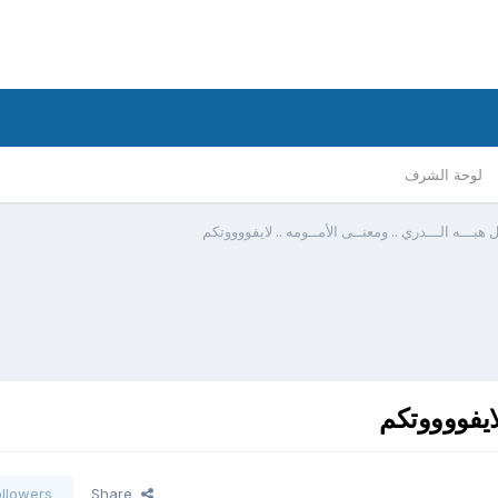
لوحة الشرف
ل هبـــه الـــدري .. ومعنــى الأمــومه .. لايفووووتكم
لايفووووتكم
ollowers
Share