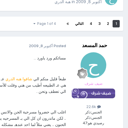
أكتوبر 8, 2009
in
هبة الدري
1
2
3
4
التالي
Page 1 of 4
حمد المسعد
Posted
أكتوبر 8, 2009
مسائكم ورد ياورد ..
طبعاً قليل منكم الي
شافوا هبه الدري
عـ 
ضيف شرف
هي عـ الطبيعه أطيب من هني وقلت للأس
الي تعطف وتحن .
22.6k
اغلب الي حضروا مسرحية الجن والانس ش
الجنس:
ذكر
الجنس:
ذكر
.. لكن ماتدرون ان كل الي بـ المسرحيه
رصيدي هو:
47
الحنون .. يعني مثلاً لما احد عندهـ مشكل