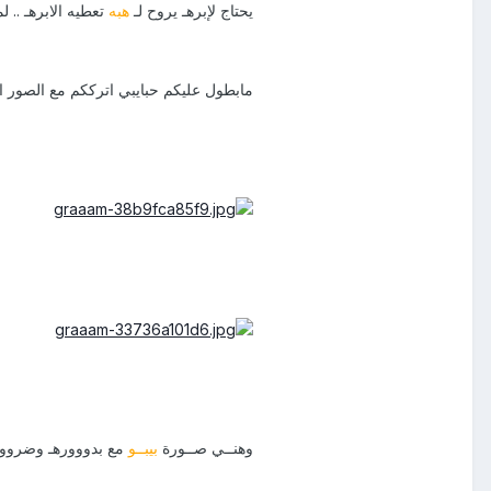
يحتاج لإبرهـ يروح لـ
هبه
تعطيه الابرهـ .. ل
مابطول عليكم حبايبي اترككم مع الصور ا
وهنــي صــورة
بيبــو
مع بدووورهـ وضرووو