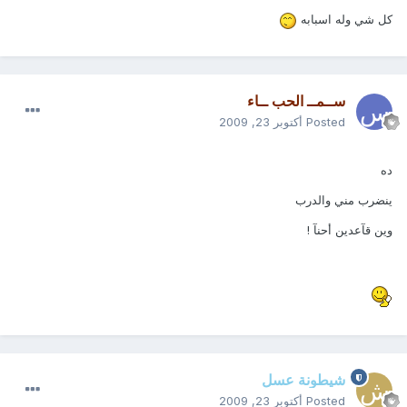
كل شي وله اسبابه
ســمــ الحب ــاء
Posted
أكتوبر 23, 2009
ده
ينضرب مني والدرب
وين قآعدين أحنآ !
شيطونة عسل
Posted
أكتوبر 23, 2009