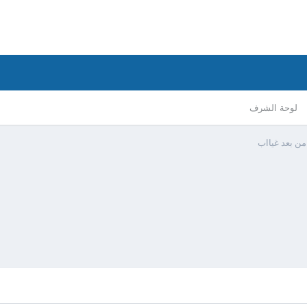
لوحة الشرف
من بعد غيااب