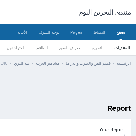
منتدى البحرين اليوم
تصفح
النشاط
Pages
لوحة الشرف
الأندية
المنتديات
التقويم
معرض الصور
الطاقم
المتواجدون
الرئيسية
قسم الفن والطرب والدراما
مشاهير العرب
هبة الدري
بااك 
Report
Your Report