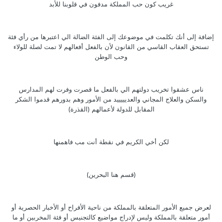
غريب كون حب المملكة مدفون في قلوبنا للأبد
إضافة إلى أنك تكلمت في موضوعك إلى الفئة الضالة الي اعتبرها من رأي فئة
تستحق العقاب القاسي من القانون لأن بالفعل أفعالهم لا تمت لصلة للولاء
وحب الوطن
ناس عشقوا تخريب دولتهم الي بالفعل ما قصرت وفرت لهم المدارس
والسكن والعلاج المجاني والعديييييد من الأمور وهم بدورهم قدموا الشكر
المقابل للدولة لأعمالهم (القذرة)
لكن أخي الكريم في نقطة أنت مب فاهمنها
(قسم هنا البحرين)
لعرض جميع الأمور المتعلقة بالمملكة من ناحية الأفراح أو الأخبار الحصرية أو
أمور متعلقة بالمملكة وليس لإدراج مواضيع كالتجنيس أو فئة المخربين أو ما