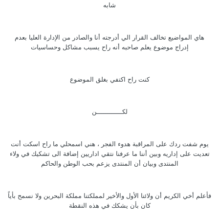
شابه
هاي المواضيع تخالف القرار الي أدرجته أنا والصادر من الإدارة العليا بعدم
إدراج موضوع يعلم صاحبه أنه راح يسبب مشاكل وحساسيات
كنت راح اكتفي بغلق الموضوع
لكـــــــــــــن
يوم شفت ردك على المراقبة هدوء الفجر ، هني اسمحلي ما راح اسكت أنت
تعديت على إداريه وبين أننا ما عرفنا نتقي اداريين إضافة الى تشكيك في ولاء
المنتدى وبيان أن المنتدى يزعم بحب الوطن والحاكم
فأعلم أخي الكريم أن ولائنا الأول والأخير لمملكتنا مملكة البحرين ولا نسمح بأياً
كان بأن يشكك في هذه النقطة