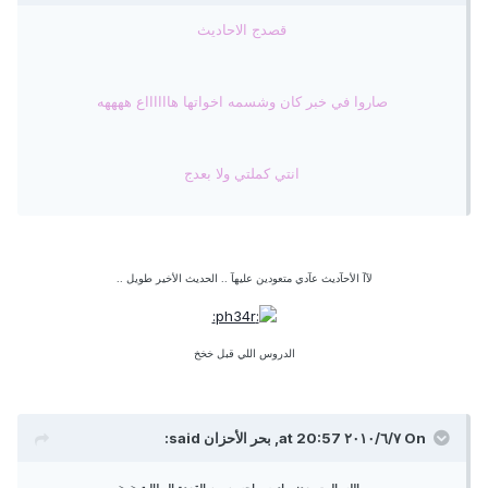
قصدج الاحاديث
صاروا في خبر كان وشسمه اخواتها هااااااع ههههه
انتي كملتي ولا بعدج
لآآ الأحآديث عآدي متعودين عليهآ .. الحديث الأخير طويل ..
الدروس اللي قبل خخخ
On ٧‏/٦‏/٢٠١٠ at 20:57, بحر الأحزان said: