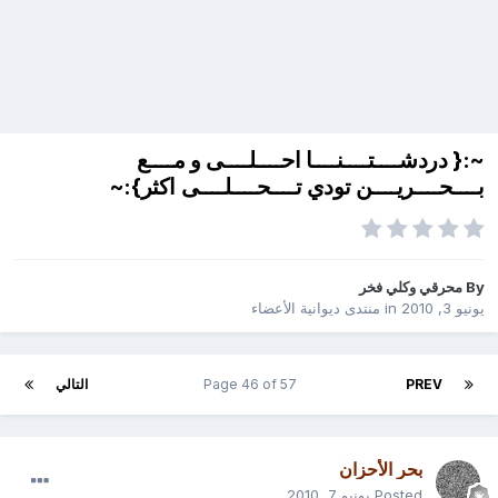
~:{ دردشــــتــــنــــا احــــلــــى و مــــع
بــــحــــريــــن تودي تــــحــــلــــى اكثر}:~
By
محرقي وكلي فخر
يونيو 3, 2010
in
منتدى ديوانية الأعضاء
PREV
Page 46 of 57
التالي
بحر الأحزان
Posted
يونيو 7, 2010