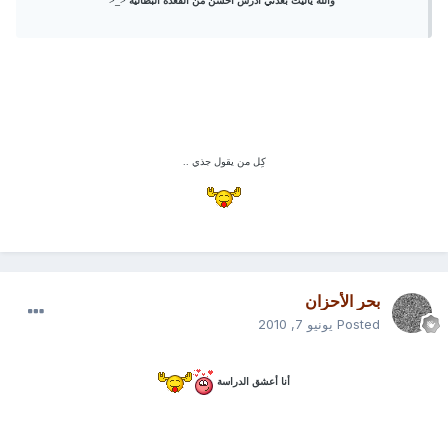
والله ياليت بعدني ادرس احسن من القعدة البطالية <_<
كِل من يقول جذي ..
بحر الأحزان
Posted
يونيو 7, 2010
أنا أعشق الدراسة