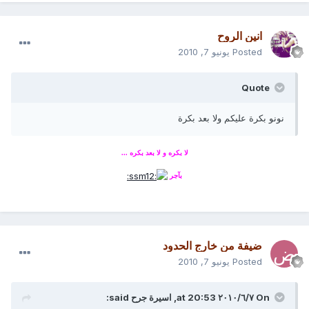
انين الروح
Posted
يونيو 7, 2010
Quote
نونو بكرة عليكم ولا بعد بكرة
لا بكره و لا بعد بكره ...
بآجر
ضيفة من خارج الحدود
Posted
يونيو 7, 2010
On ٧‏/٦‏/٢٠١٠ at 20:53, اسيرة جرح said: