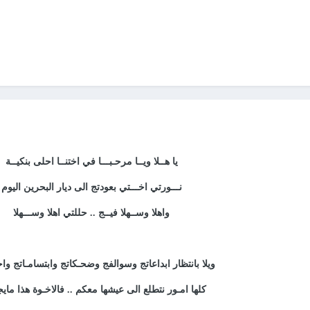
يا هــلا ويــا مرحـبـــا في اختنــا احلى بنكيــة
نـــورتي اخـــتي بعودتج الى ديار البحرين اليوم
واهلا وســهلا فيــج .. حللتي اهلا وســـهلا
ويلا بانتظار ابداعاتج وسوالفج وضحـكاتج وابتسامـاتج واح
كلها امـور نتطلع الى عيشها معكم .. فالاخـوة هذا ماي