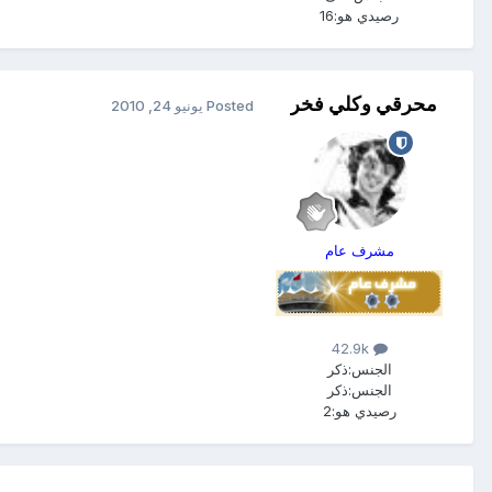
رصيدي هو:
16
محرقي وكلي فخر
Posted
يونيو 24, 2010
مشرف عام
42.9k
الجنس:
ذكر
الجنس:
ذكر
رصيدي هو:
2