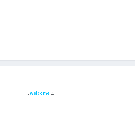
.:.
welcome
.:.