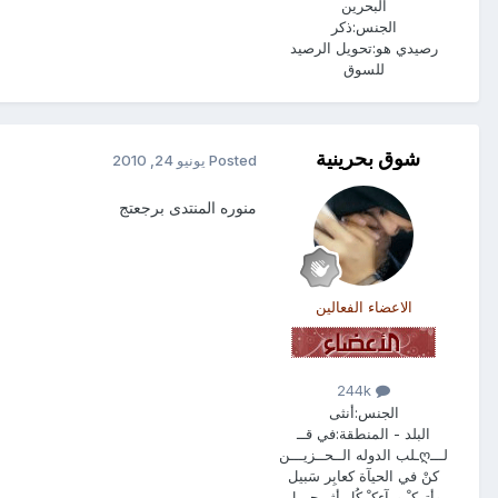
البحرين
الجنس:
ذكر
رصيدي هو:
تحويل الرصيد
للسوق
شوق بحرينية
Posted
يونيو 24, 2010
منوره المنتدى برجعتج
الاعضاء الفعالين
244k
الجنس:
أنثى
البلد - المنطقة:
في قــ
لـــღـلب الدوله الــحــزيـــن
كنْ في الحيآة كعابِر سَبيل
وأتركـْ ورآءكـْ كُل أثر جميِل