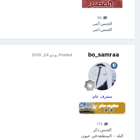
9k
الجنس:
أنثى
الجنس:
انثى
bo_samraa
Posted
يونيو 24, 2010
مشرف عام
17k
الجنس:
ذكر
البلد - المنطقة:
في عيون