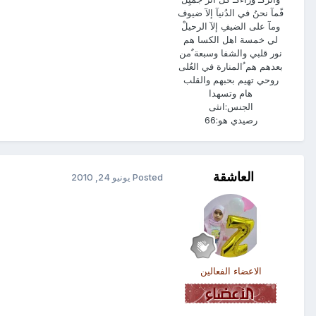
فًمآ نحنُ في الدُنيآ إلآ ضيوف
ومآ على الضيفِ إلآ الرحيلْ
لي خمسة اهل الكسا هم
نور قلبي والشفا وسبعة ٌمن
بعدهم هم ُالمنارة في العُلى
روحي تهيم بحبهم والقلب
هام وتسهدا
الجنس:
انثى
رصيدي هو:
66
العاشقة
Posted
يونيو 24, 2010
الاعضاء الفعالين