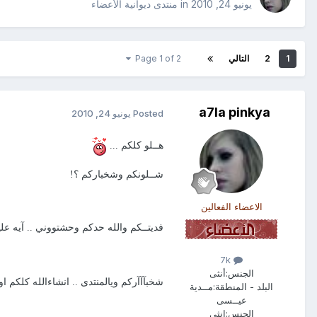
يونيو 24, 2010
in
منتدى ديوانية الأعضاء
1
2
التالي
Page 1 of 2
a7la pinkya
Posted
يونيو 24, 2010
هــلو كلكم ...
شــلونكم وشخباركم ؟!
الاعضاء الفعالين
فديتــكم والله حدكم وحشتووني .. آيه عل
7k
الجنس:
أنثى
شخبآآآركم ويالمنتدى .. انشاءالله كلكم 
البلد - المنطقة:
مــدية
عيــسى
الجنس:
انثى