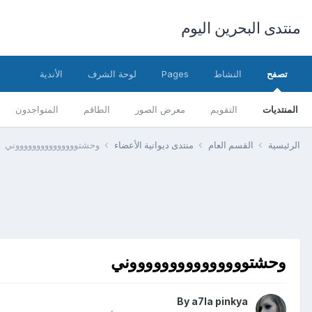
منتدى البحرين اليوم
تصفح
النشاط
Pages
لوحة الشرف
الأندية
المنتديات
التقويم
معرض الصور
الطاقم
المتواجدون
الرئيسية
القسم العام
منتدى ديوانية الأعضاء
وحشتوووووووووووووووني
وحشتوووووووووووووووني
By
a7la pinkya