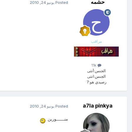
حشمه
Posted
يونيو 24, 2010
مراقب
11k
الجنس:
أنثى
الجنس:
انثى
رصيدي هو:
7
a7la pinkya
Posted
يونيو 24, 2010
منـــــــورين