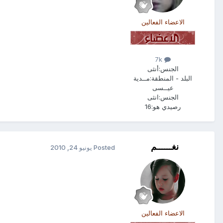
الاعضاء الفعالين
7k
الجنس:
أنثى
البلد - المنطقة:
مــدية
عيــسى
الجنس:
انثى
رصيدي هو:
16
نغــــــم
Posted
يونيو 24, 2010
الاعضاء الفعالين