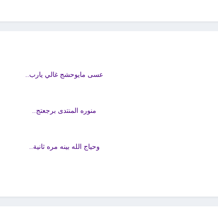
عسى مايوحشج غالي يارب..
منوره المنتدى برجعتج..
وحياج الله بينه مره ثانية..