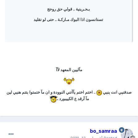
بـحـرينية .. قولي حق روحج
تستانسون اذا البوك مـاركـة .. حتى لو تقليد
مآليين المعهد لآآ
صدقنيي انت ينيي
.. اختم اختم يآآتني النوودة و ان مآ ختمتوا بتتم هنيي لين
مآ أرقد ع الكييبورد
bo_samraa