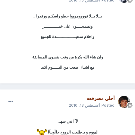
Posted
أغسطس 13, 2010
يــلا يــلا قووووموووا حطو راسكـم ورقدوا ..
وتصبـحــــون على خيــــــــــــر
واحلام سـعيــــــــــــــــدة للجميع
وان شاء الله بكرة من وقت بنسوي المسابقة
مع اشياء اصعب من اليـــــوم اكيد
أحلى مصرقعه
Posted
أغسطس 13, 2010
لآآآ نبي سهل
اليووم و بـ طلعت الرووح جآآوبنآآ