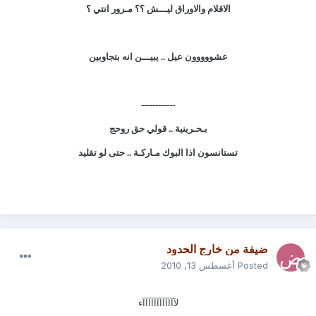
الاقلام والاوراق ليـــش ؟؟ مـرور انتي ؟
عشووووون عيل .. يبيـــن انه بتجاوبين
------------
بـحـرينية .. قولي حق روحج
تستانسون اذا البوك مـاركـة .. حتى لو تقليد
ضيفة من خارج الحدود
Posted
أغسطس 13, 2010
لآآآآآآآآآآآآء