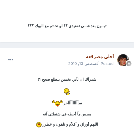
تبــون بعد شــي تعقيدي ؟؟ لو نخـتم مع البوك ؟؟؟
أحلى مصرقعه
Posted
أغسطس 13, 2010
شدرآك ان ثآني تخمين بيطلع صحح ؟!
سآآآآآآآآآحر
بسس مآ أحطه في شنطتي آنه
اللهم أورآق و أقلآم و تلفون و عطرر