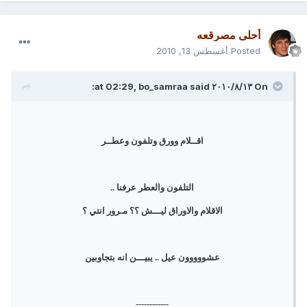
أحلى مصرقعه
Posted
أغسطس 13, 2010
On ١٣‏/٨‏/٢٠١٠ at 02:29, bo_samraa said:
اقــلام وورق وتلفون وعطــر
التلفون والعطر عرفنا ..
الاقلام والاوراق ليـــش ؟؟ مـرور انتي ؟
عشووووون عيل .. يبيـــن انه بتجاوبين
------------