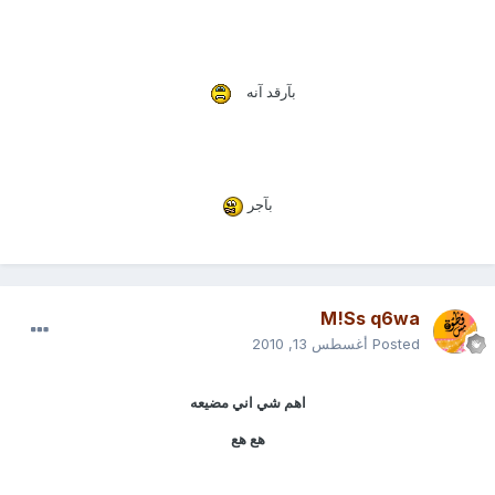
بآرقد آنه
بآجر
M!Ss q6wa
Posted
أغسطس 13, 2010
اهم شي اني مضيعه
هع هع