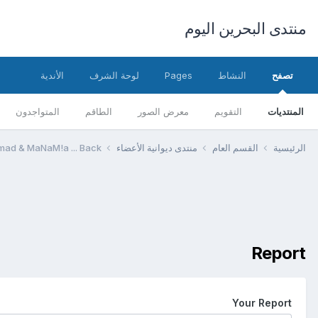
منتدى البحرين اليوم
تصفح
النشاط
Pages
لوحة الشرف
الأندية
المنتديات
التقويم
معرض الصور
الطاقم
المتواجدون
الرئيسية
القسم العام
منتدى ديوانية الأعضاء
mad & MaNaM!a ... Back
Report
Your Report