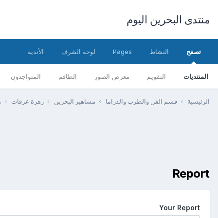
منتدى البحرين اليوم
تصفح
النشاط
Pages
لوحة الشرف
الأندية
المنتديات
التقويم
معرض الصور
الطاقم
المتواجدون
الرئيسية
قسم الفن والطرب والدراما
مشاهير البحرين
زهرة عرفات
ر
Report
Your Report