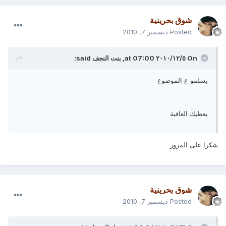
شوق بحرينية
Posted
ديسمبر 7, 2010
On ٥‏/١٢‏/٢٠١٠ at 07:00, بنت النجف said:
يسلمو ع الموضوع
يعطيك العافية
شكرا على المرور
شوق بحرينية
Posted
ديسمبر 7, 2010