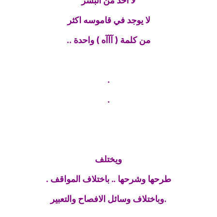
لا احد من البشر
لا يوجد في قاموسه اكثر
من كلمة ( آآآه ) واحدة ..
.
.
ويختلف
طرحها وشرحها .. باختلاف المواقف .
.وباختلاف وسائل الافصاح والتعبير