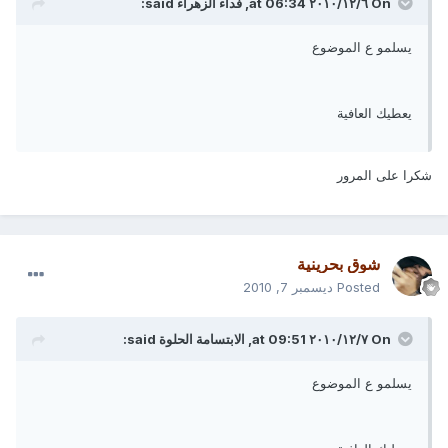
On ٦‏/١٢‏/٢٠١٠ at 06:34, فداء الزهراء said:
يسلمو ع الموضوع
يعطيك العافية
شكرا على المرور
شوق بحرينية
Posted
ديسمبر 7, 2010
On ٧‏/١٢‏/٢٠١٠ at 09:51, الابتسامة الحلوة said:
يسلمو ع الموضوع