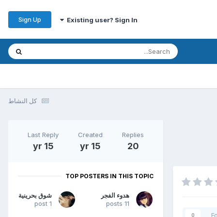
Sign Up
Existing user? Sign In
كل النشاط
Last Reply
Created
Replies
15 yr
15 yr
20
TOP POSTERS IN THIS TOPIC
هدوء الفجر
شوق بحرينية
1 post
11 posts
F
0