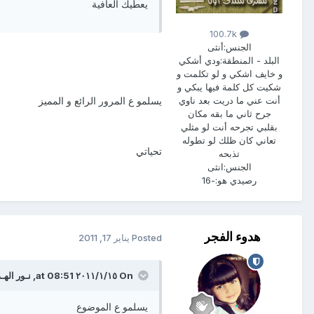
يعطيك العافية
100.7k
الجنس:
أنثى
البلد - المنطقة:
ودي أشكي
و خايف اشكي و لو تكلمت و
شكيت كل كلمة فيها يبكي و
أنت عني ما دريت بعد ناوي
يسلمو ع المرور الرائع و المميز
جرح ثاني ما بقه مكان
بقلبي تجرحه أنت لو مثلي
تعاني كان ظلك لو تطوله
تحياتي
تذبحه
الجنس:
انثى
رصيدي هو:
-16
هدوء الفجر
Posted
يناير 17, 2011
On ١٥‏/١‏/٢٠١١ at 08:51, نـور الهـدى said:
يسلمو ع الموضوع