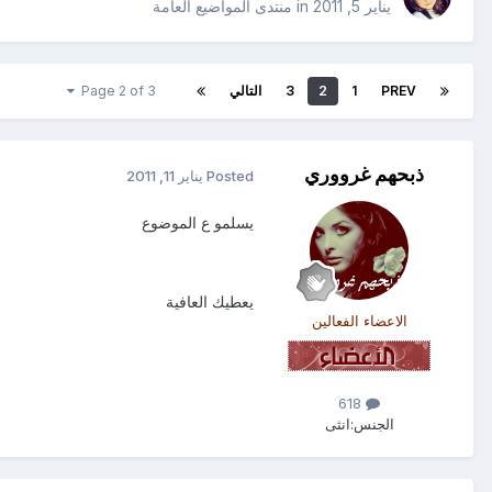
يناير 5, 2011
in
منتدى المواضيع العامة
PREV
1
2
3
التالي
Page 2 of 3
ذبحهم غرووري
Posted
يناير 11, 2011
يسلمو ع الموضوع
يعطيك العافية
الاعضاء الفعالين
618
الجنس:
انثى