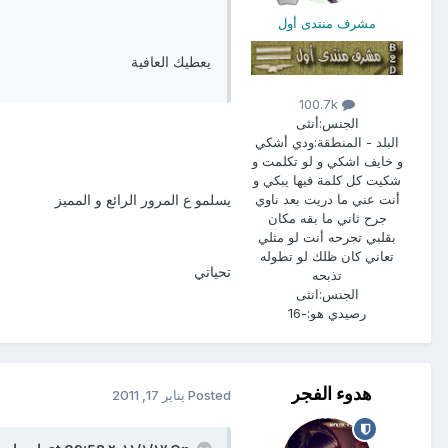
مشرف منتدى أول
يعطيك العافية
100.7k
الجنس:
أنثى
البلد - المنطقة:
ودي أشكي
و خايف اشكي و لو تكلمت و
شكيت كل كلمة فيها يبكي و
أنت عني ما دريت بعد ناوي
يسلمو ع المرور الرائع و المميز
جرح ثاني ما بقه مكان
بقلبي تجرحه أنت لو مثلي
تعاني كان ظلك لو تطوله
تحياتي
تذبحه
الجنس:
انثى
رصيدي هو:
-16
هدوء الفجر
Posted
يناير 17, 2011