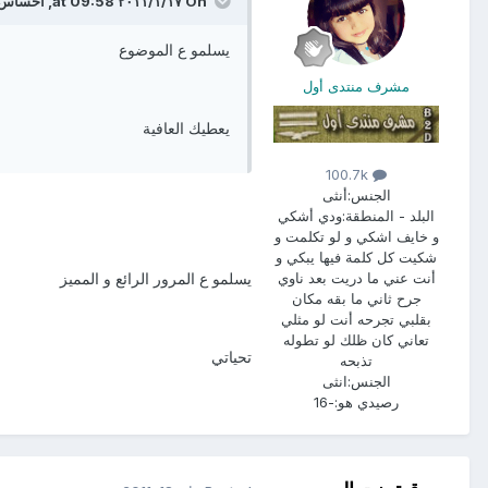
On ١٧‏/١‏/٢٠١١ at 09:58, احساس طفله said:
يسلمو ع الموضوع
مشرف منتدى أول
يعطيك العافية
100.7k
الجنس:
أنثى
البلد - المنطقة:
ودي أشكي
و خايف اشكي و لو تكلمت و
شكيت كل كلمة فيها يبكي و
أنت عني ما دريت بعد ناوي
يسلمو ع المرور الرائع و المميز
جرح ثاني ما بقه مكان
بقلبي تجرحه أنت لو مثلي
تعاني كان ظلك لو تطوله
تحياتي
تذبحه
الجنس:
انثى
رصيدي هو:
-16