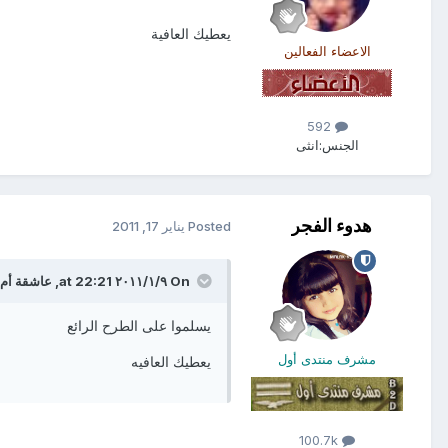
يعطيك العافية
الاعضاء الفعالين
592
الجنس:
انثى
هدوء الفجر
Posted
يناير 17, 2011
On ٩‏/١‏/٢٠١١ at 22:21, عاشقة أم المصائب said:
يسلموا على الطرح الرائع
مشرف منتدى أول
يعطيك العافيه
100.7k