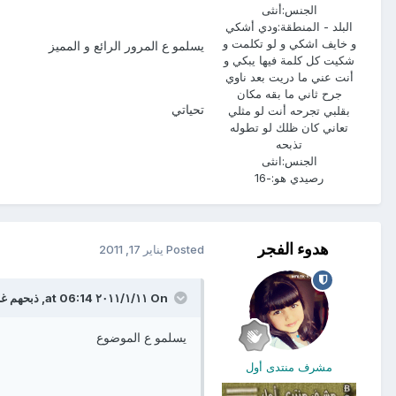
الجنس:
أنثى
البلد - المنطقة:
ودي أشكي
و خايف اشكي و لو تكلمت و
يسلمو ع المرور الرائع و المميز
شكيت كل كلمة فيها يبكي و
أنت عني ما دريت بعد ناوي
جرح ثاني ما بقه مكان
تحياتي
بقلبي تجرحه أنت لو مثلي
تعاني كان ظلك لو تطوله
تذبحه
الجنس:
انثى
رصيدي هو:
-16
هدوء الفجر
Posted
يناير 17, 2011
On ١١‏/١‏/٢٠١١ at 06:14, ذبحهم غرووري said:
يسلمو ع الموضوع
مشرف منتدى أول