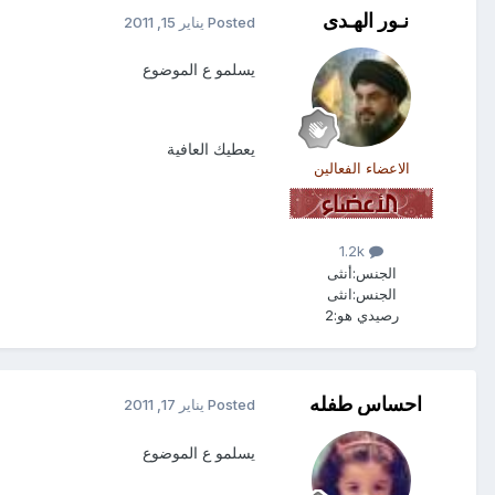
نـور الهـدى
Posted
يناير 15, 2011
يسلمو ع الموضوع
يعطيك العافية
الاعضاء الفعالين
1.2k
الجنس:
أنثى
الجنس:
انثى
رصيدي هو:
2
احساس طفله
Posted
يناير 17, 2011
يسلمو ع الموضوع