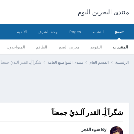
منتدى البحرين اليوم
تصفح
النشاط
Pages
لوحة الشرف
الأندية
المنتديات
التقويم
معرض الصور
الطاقم
المتواجدون
الرئيسية
القسم العام
منتدى المواضيع العامة
شگرآ ڷِـ القدر آلـذيُ جمعنآ
شگرآ ڷِـ القدر آلـذيُ جمعنآ
By
هدوء الفجر