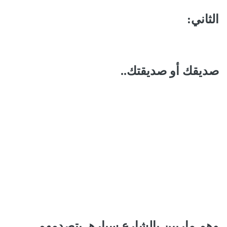
الثاني:
صديقك أو صديقتك..
وهم ماريين بالشارع سيارهـ بتصدمهم ..