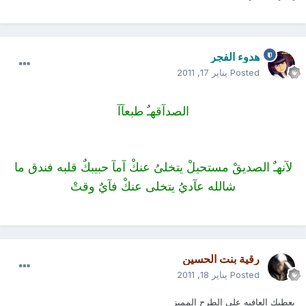
هدوء الفجر
Posted
يناير 17, 2011
الصدآقهـٌ طبعآآ
لآنهـٌ الصديقْ مستحيلْ يتخلىُ عنكْ آمآ حبيبكٌ قلبه فندق ما
شالله عآديُ يتخلى عنكْ فآيٌ وقتْ
رقية بنت الحسين
Posted
يناير 18, 2011
يعطيك العافيه على الطرح المميز