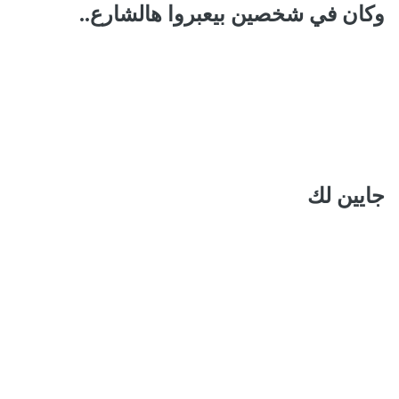
وكان في شخصين بيعبروا هالشارع..
جايين لك