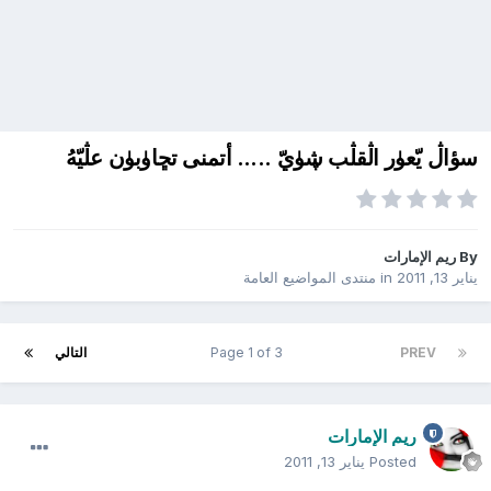
سؤاڷ يّعۈر اڷقڷب ڜۈيّ ..... أتمنى تڇاۈبۈن عڷيّهُ
By
ريم الإمارات
يناير 13, 2011
in
منتدى المواضيع العامة
PREV
Page 1 of 3
التالي
ريم الإمارات
Posted
يناير 13, 2011