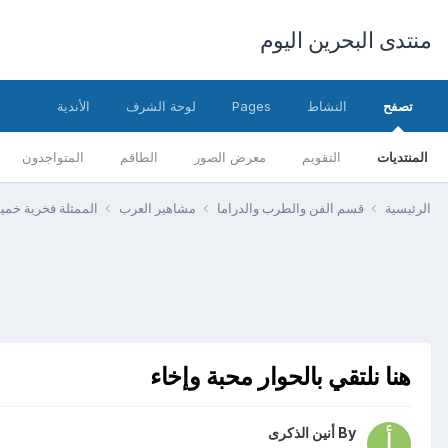
منتدى البحرين اليوم
تصفح
النشاط
Pages
لوحة الشرف
الأندية
المنتديات
التقويم
معرض الصور
الطاقم
المتواجدون
الرئيسية
قسم الفن والطرب والدراما
مشاهير العرب
الممثلة فخرية خم
هنا نلتقي بالحوار محبة وإخاء
By
أنين الذكرى