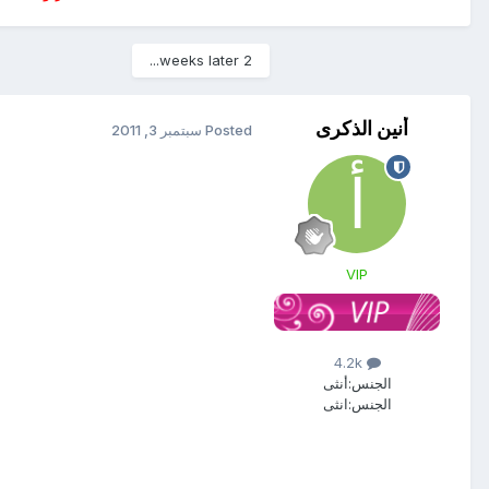
2 weeks later...
أنين الذكرى
Posted
سبتمبر 3, 2011
VIP
4.2k
الجنس:
أنثى
الجنس:
انثى