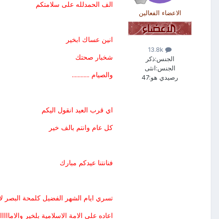
الف الحمدلله على سلامتكم
الاعضاء الفعالين
انين عساك ابخير
13.8k
شخبار صحتك
الجنس:
ذكر
الجنس:
انثى
والصيام ............
رصيدي هو:
47
اي قرب العيد انقول اليكم
كل عام وانتم بالف خير
فنانتنا عيدكم مبارك
تسري ايام الشهر الفضيل كلمحة البصر لا
اعاده على الامة الاسلامية بلخير والامااااا