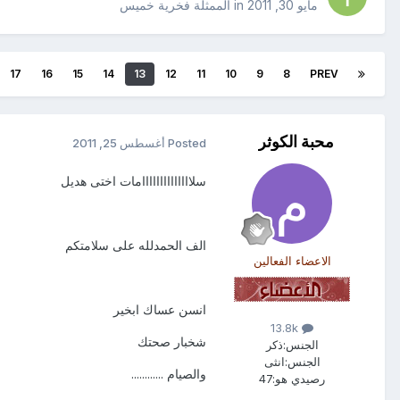
مايو 30, 2011
in
الممثلة فخرية خميس
17
16
15
14
13
12
11
10
9
8
PREV
محبة الكوثر
Posted
أغسطس 25, 2011
سلاااااااااااااامات اختى هديل
الف الحمدلله على سلامتكم
الاعضاء الفعالين
انسن عساك ابخير
13.8k
شخبار صحتك
الجنس:
ذكر
الجنس:
انثى
والصيام ............
رصيدي هو:
47