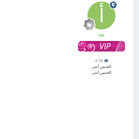
VIP
4.2k
الجنس:
أنثى
الجنس:
انثى