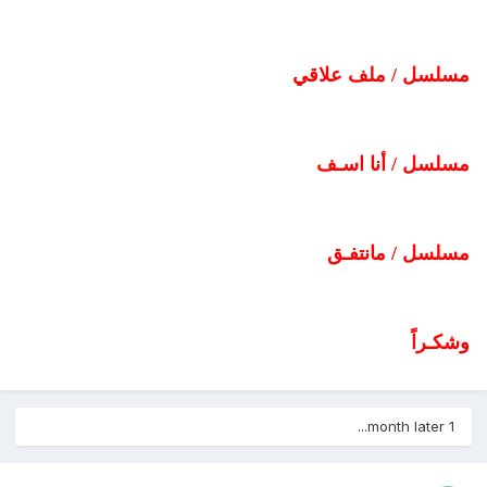
مسلسل / ملف علاقي
مسلسل / أنا اسـف
مسلسل / مانتفـق
وشكـراً
1 month later...