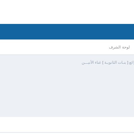
لوحة الشرف
 بنـات الثانويـة ] غناء الأنيـــن