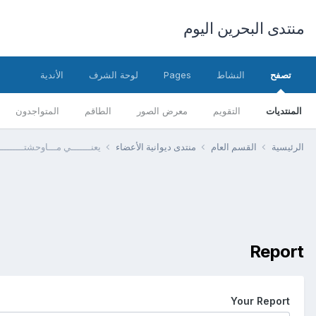
منتدى البحرين اليوم
تصفح
النشاط
Pages
لوحة الشرف
الأندية
المنتديات
التقويم
معرض الصور
الطاقم
المتواجدون
الرئيسية
القسم العام
منتدى ديوانية الأعضاء
يعنـــــــي مـــاوحشتــــــــ
Report
Your Report