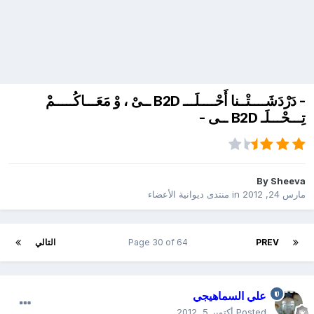
- دَرْدَشَــــتْــنا أَحْــــلَـــ B2D ــىْ ، وْ مَعَـــاكُـــــمْ
تِـــحْـــلَـ B2D ــى -
By
Sheeva
مارس 24, 2012
in
منتدى ديوانية الأعضاء
PREV
Page 30 of 64
التالي
علي السماهيجي
Posted
أكتوبر 5, 2012