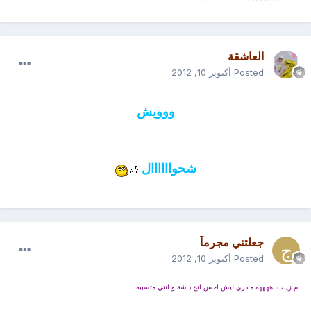
العاشقة
Posted
أكتوبر 10, 2012
ووويش
شحواااااال
جعلتني مجرمآ
Posted
أكتوبر 10, 2012
ام زينب: ههههه مادري ليش احس انج داشة و انتي متسببه