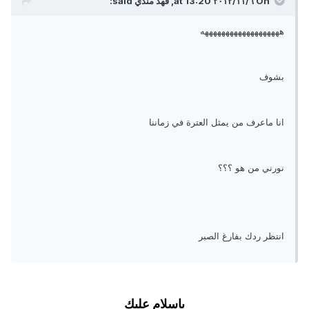
On ٦‏/١١‏/٢٠١٢ at 13:20, فهد مندي said:
هههههههههههههههههههه
بشوف
انا ماعرف من يمثل العترة في زماننا
نورني من هو ؟؟؟
انتظر ردك بفارغ الصبر
ياسلام عليك