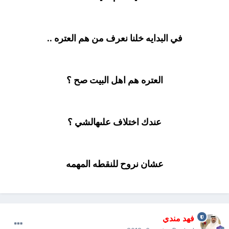
في البدايه خلنا نعرف من هم العتره ..
العتره هم اهل البيت صح ؟
عندك اختلاف علىهالشي ؟
عشان نروح للنقطه المهمه
فهد مندي