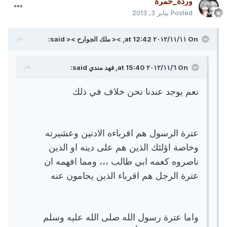
وردة_حمرة
Posted
يناير 3, 2013
On ١١‏/١١‏/٢٠١٢ at 12:42, >< ملك الجوارح >< said:
On ٦‏/١١‏/٢٠١٢ at 15:40, فهد مندي said:
نعم يوجد عندنا نحن خلاف في ذلك
عترة الرسول هم اقرباءه الادنين وعشيرته
وخاصة اؤلئك الذين هم على دينه او الذين
ناصروه كعمه ابي طالب ،،، ومما افهمه ان
عترة الرجل هم اقرباء الذين يحامون عنه
واما عترة رسول الله صلى الله عليه وسلم