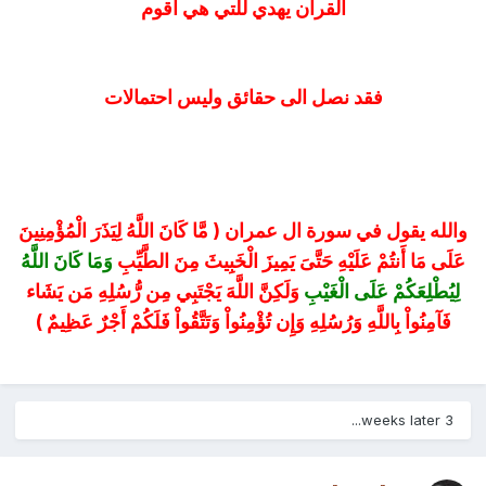
القران يهدي للتي هي اقوم
فقد نصل الى حقائق وليس احتمالات
والله يقول في سورة ال عمران ( مَّا كَانَ اللَّهُ لِيَذَرَ الْمُؤْمِنِينَ
عَلَى مَا أَنتُمْ عَلَيْهِ حَتَّىَ يَمِيزَ الْخَبِيثَ مِنَ الطَّيِّبِ
وَمَا كَانَ اللَّهُ
لِيُطْلِعَكُمْ عَلَى الْغَيْبِ
وَلَكِنَّ اللَّهَ يَجْتَبِي مِن رُّسُلِهِ مَن يَشَاء
فَآمِنُواْ بِاللَّهِ وَرُسُلِهِ وَإِن تُؤْمِنُواْ وَتَتَّقُواْ فَلَكُمْ أَجْرٌ عَظِيمٌ )
3 weeks later...