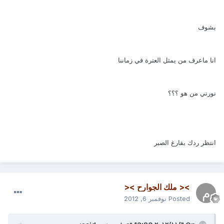
بشوف
انا ماعرف من يمثل العترة في زماننا
نورني من هو ؟؟؟
انتظر ردك بفارغ الصبر
>< ملك الجوارح ><
Posted
نوفمبر 6, 2012