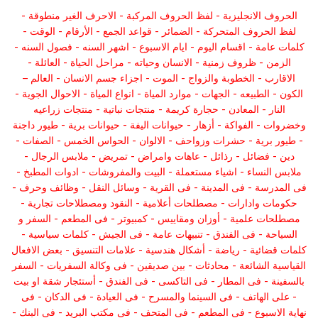
الحروف الانجليزية - لفظ الحروف المركبة - الاحرف الغير منطوقة -
لفظ الحروف المتحركة - الضمائر - قواعد الجمع - الأرقام - الوقت -
كلمات عامة - اقسام اليوم - ايام الاسبوع - اشهر السنه - فصول السنه -
الزمن - ظروف زمنية - الانسان وحياته - مراحل الحياة - العائلة -
الاقارب - الخطوبة والزواج - الموت - اجزاء جسم الانسان - العالم –
الكون - الطبيعه - الجهات - موارد المياة - انواع المياة - الاحوال الجوية -
النار - المعادن - حجارة كريمة - منتجات نباتية - منتجات زراعيه
وخضروات - الفواكة - أزهار - حيوانات اليفة - حيوانات برية - طيور داجنة
- طيور برية - حشرات وزواحف - الالوان - الحواس الخمس - الصفات -
دين - فضائل - رذائل - عاهات وامراض - تمريض - ملابس الرجال -
ملابس النساء - اشياء مستعملة - البيت والمفروشات - ادوات المطبخ -
فى المدرسة - فى المدينة - فى القرية - وسائل النقل - وظائف وحرف -
حكومات وادارات - مصطلحات أعلامية - النقود ومصطلاحات تجارية -
مصطلحات علمية - أوزان ومقاييس - كمبيوتر - فى المطعم - السفر و
السياحة - فى الفندق - تنبيهات عامة - فى الجيش - كلمات سياسية -
كلمات قضائية - رياضة - أشكال هندسية - علامات التنسيق - بعض الافعال
القياسية الشائعة - محادثات - بين صديقين - فى وكالة السفريات - السفر
بالسفينة - فى المطار - فى التاكسى - فى الفندق - أستئجار شقة او بيت
- على الهاتف - فى السينما والمسرح - فى العيادة - فى الدكان - فى
نهاية الاسبوع - فى المطعم - فى المتحف - فى مكتب البريد - فى البنك -