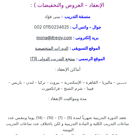
الإنعقاد - العروض والتخفيضات ) :
منسقة التدريب :
منى فؤاد
جوال - واتس أب :
01150234625 002
بريد إلكترونى :
mona@itregy.com
الموقع التسويقى :
الدورات المتخصصة
الموقع الرسمى :
منتجع التدريب الدولى ITR
أماكن الإنعقاد :
دبـــي - ماليزيا - القاهرة – الإسكندرية – بيروت - تركيا - لندن - باريس -
فيينا - شرم الشيخ - فرانكفورت
مدة ومواقيت الإنعقاد :
تعقد الدورة التدريبية شهرياً لمدة (5) - (7) - (10) - (14) يوما وبنفس عدد
ساعات التدريب الكلية و المادة التدريبية و لكن باختلاف عدد ساعات التدريب
اليوميه