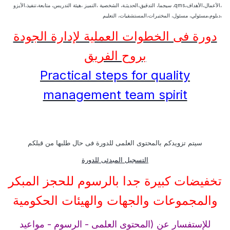
،الأعمال،الأهداف،qms، سيجما، التدقيق،الحديثـة، الشخصية ،التميز ،هيئة التدريس، متابعة،تنفيذ،الأيزو
،دبلوم،مسئولي، مسئول، المختبرات،المستشفيات، التعليم
دورة فى الخطوات العملية لإدارة الجودة
بروح الفريق
Practical steps for quality
management team spirit
سيتم تزويدكم بالمحتوى العلمى للدورة فى حال طلبها من قبلكم
التسجيل المبدئى للدورة
تخفيضات كبيرة جدا بالرسوم للحجز المبكر
والمجموعات والجهات والهيئات الحكومية
للإستفسار عن (المحتوى العلمى - الرسوم - مواعيد