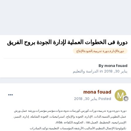
دورة فى الخطوات العملية لإدارة الجودة بروح الفريق
دورةالإدارة,دورة تدريبية,الجودةالإنتاج
By
mona fouad
يناير 30, 2018
in
الدراسة والتعليم
mona fouad
Posted
يناير 30, 2018
دورة:،دورة،دورة تدريبية،دورات،كورس،كورسات،ندوة،ندوات،مؤتمر،مؤتمرات،ورشة عمل،ورش
عمل،التطوير،التنمية،الذات، الإدارة، الجودة والإنتاج، استراتيجيات، الجودة الشاملة، إدارة، التميز،
الإستراتيجية، التخطيط، العمل،iso ، الحكومة،الكفاءة ،mba،
تكنولوجيا،الإتصال،التنظيم،الأساليب،الأرشفة،المؤسسات التعليمية،توكيد،المبادرات