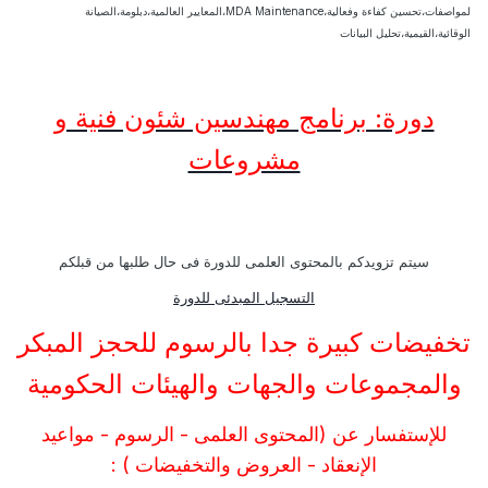
لمواصفات،تحسين كفاءة وفعالية،MDA Maintenance،المعايير العالمية،دبلومة،الصيانة
الوقائية،القيمية،تحليل البيانات
دورة: برنامج مهندسين شئون فنية و
مشروعات
سيتم تزويدكم بالمحتوى العلمى للدورة فى حال طلبها من قبلكم
التسجيل المبدئى للدورة
تخفيضات كبيرة جدا بالرسوم للحجز المبكر
والمجموعات والجهات والهيئات الحكومية
للإستفسار عن (المحتوى العلمى - الرسوم - مواعيد
الإنعقاد - العروض والتخفيضات ) :