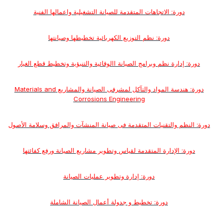
دورة: الاتجاهات المتقدمة للصيانة التشغيلية واعمالها الفنية
دورة: نظم التوزيع الكهربائية تخطيطها وصيانتها
دورة: إدارة نظم وبرامج الصيانة االوقائية والتنبؤية وتخطيط قطع الغيار
دورة: هندسة المواد والتآكل لمشرفى الصيانة والمشاريع Materials and
Corrosions Engineering
دورة: النظم والتقنيات المتقدمة فى صيانة المنشآت والمرافق وسلامة الأصول
دورة: الإدارة المتقدمة لقياس وتطوير مشاريع الصيانة ورفع كفائتها
دورة: إدارة وتطوير عمليات الصيانة
دورة: تخطيط و جدولة أعمال الصيانة الشاملة