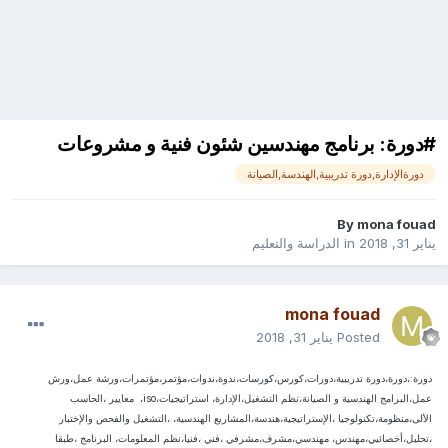
#دورة: برنامج مهندسين شئون فنية و مشروعات
دورةالإدارة,دورة تدريبية,الهندسة,الصيانة
By
mona fouad
يناير 31, 2018
in
الدراسة والتعليم
mona fouad
Posted
يناير 31, 2018
دورة:،دورة،دورة تدريبية،دورات،كورس،كورسات،ندوة،ندوات،مؤتمر،مؤتمرات،ورشة عمل،ورش
عمل،البرامج الهندسية و الصيانة،نظم التشغيل،الإدارة، استراتيجيات،iso، معايير ،الحاسب
الألى،منظومة،تكنولوجيا ،الإستراتيجية،هندسة،المشاريع الهندسية، ،التشغيل والفحص والإختبار
،تحليل،أخصائيي،مهندس، مهندسي،مشرف،مشرفي ،فني ،فنيا،نظم المعلومات، البرنامج ،طبقا