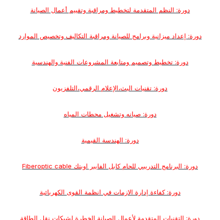
دورة: النظم المتقدمة لتخطيط ومراقبة وتقييم أعمال الصيانة
دورة: إعداد ميزانية وبرامج للصيانة ومراقبة التكاليف وتخصيص الموارد
دورة: تخطيط وتصميم ومتابعة المشروعات الفنية والهندسية
دورة: تقنيات البث،الإعلام الرقمي،التلفزيون
دورة: صيانه وتشغيل محطات المياه
دورة: الهندسة القيمية
دورة: البرنامج التدريبي للحام كابل الفايبر اوبتك Fiberoptic cable
دورة: كفاءة إدارة الازمات في انظمة القوى الكهربائیة
دورة: التقنيات المتقدمة لأعمال الصيانة الخطرة لشبكات نقل الطاقة