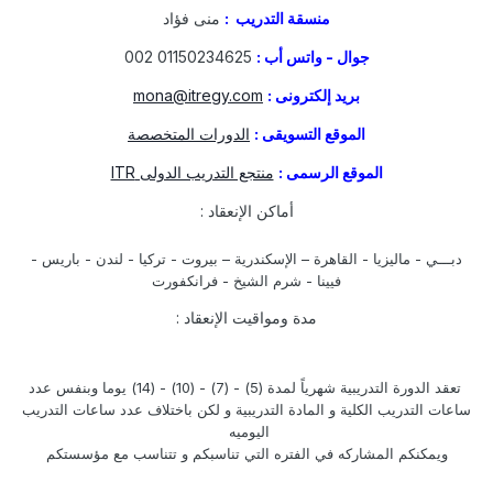
منسقة التدريب :
منى فؤاد
جوال - واتس أب :
01150234625 002
بريد إلكترونى :
mona@itregy.com
الموقع التسويقى :
الدورات المتخصصة
الموقع الرسمى :
منتجع التدريب الدولى ITR
أماكن الإنعقاد :
دبـــي - ماليزيا - القاهرة – الإسكندرية – بيروت - تركيا - لندن - باريس -
فيينا - شرم الشيخ - فرانكفورت
مدة ومواقيت الإنعقاد :
تعقد الدورة التدريبية شهرياً لمدة (5) - (7) - (10) - (14) يوما وبنفس عدد
ساعات التدريب الكلية و المادة التدريبية و لكن باختلاف عدد ساعات التدريب
اليوميه
ويمكنكم المشاركه في الفتره التي تناسبكم و تتناسب مع مؤسستكم