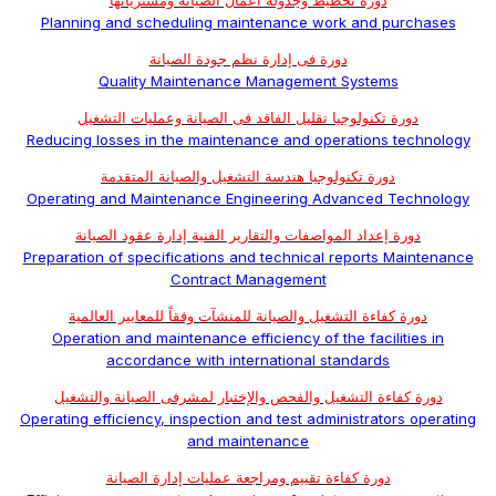
دورة تخطيط وجدولة أعمال الصيانة ومشترياتها
Planning and scheduling maintenance work and purchases
دورة فى إدارة نظم جودة الصيانة
Quality Maintenance Management Systems
دورة تكنولوجيا تقليل الفاقد فى الصيانة وعمليات التشغيل
Reducing losses in the maintenance and operations technology
دورة تكنولوجيا هندسة التشغيل والصيانة المتقدمة
Operating and Maintenance Engineering Advanced Technology
دورة إعداد المواصفات والتقارير الفنية إدارة عقود الصيانة
Preparation of specifications and technical reports Maintenance
Contract Management
دورة كفاءة التشغيل والصيانة للمنشآت وفقاً للمعايير العالمية
Operation and maintenance efficiency of the facilities in
accordance with international standards
دورة كفاءة التشغيل والفحص والإختبار لمشرفى الصيانة والتشغيل
Operating efficiency, inspection and test administrators operating
and maintenance
دورة كفاءة تقييم ومراجعة عمليات إدارة الصيانة