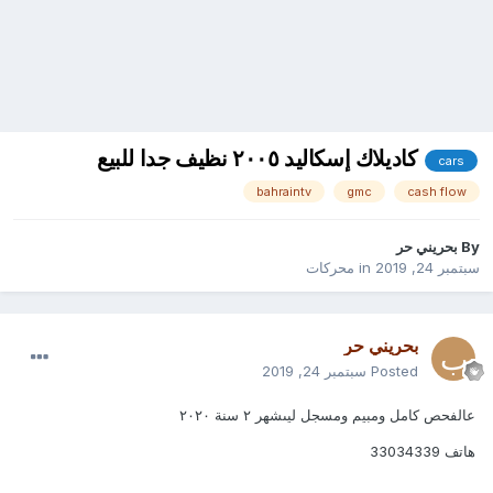
كاديلاك إسكاليد ٢٠٠٥ نظيف جدا للبيع
cars
bahraintv
gmc
cash flow
By
بحريني حر
سبتمبر 24, 2019
in
محركات
بحريني حر
Posted
سبتمبر 24, 2019
عالفحص كامل ومبيم ومسجل ليىشهر ٢ سنة ٢۰٢۰
هاتف 33034339