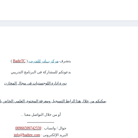
يتشرف
مركز بــادر للتدريب
(
BadirTC
)
بدعوتكم للمشاركة فى البرنامج التدريبي
دورة إدارة اللوجستيات في مجال المخازن
يمكنكم من خلال هذا الرابط التسجيل ومعرفة المحتوى العلمي الخاص بال
أو من خلال التواصل معنا ...
ــــــــــــــــــــــ
جوال / واتساب :
00966599742559
البريد الإلكترونى :
info@badirtc.com