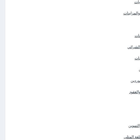
يات
المزايدات
عات
الشرائي
جات
وردين
والعقود
لتموين
فة المثلى