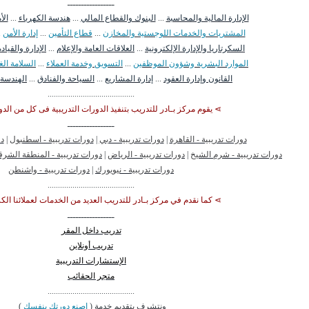
ـــــــــــــــــ
الإدارة المالية والمحاسبة
...
البنوك والقطاع المالي
...
هندسة الكهرباء
...
الأ
المشتريات والخدمات اللوجستية والمخازن
...
قطاع التأمين
...
إدارة الأمن
.
السكرتاريا والإدارة الإلكترونية
...
العلاقات العامة والإعلام
...
الإدارة والقيادة
الموارد البشرية وشؤون الموظفين
...
التسويق وخدمة العملاء
...
السلامة الغذ
القانون وإدارة العقود
...
إدارة المشاريع
...
السياحة والفنادق
...
الهندسة ا
..........................................
⋗ يقوم مركز بـادر للتدريب بتنفيذ الدورات التدريبية فى كل من الدو
ـــــــــــــــــ
دورات تدريبية - القاهرة
|
دورات تدريبية - دبي
|
دورات تدريبية - اسطنبول
|
دو
دورات تدريبية - شرم الشيخ
|
دورات تدريبية - الرياض
|
دورات تدريبية - المنطقة الشرق
دورات تدريبية - نيويورك
|
دورات تدريبية - واشنطن
..........................................
⋗ كما نقدم في مركز بـادر للتدريب العديد من الخدمات لعملائنا الك
ـــــــــــــــــ
تدريب داخل المقر
تدريب أونلاين
الإستشارات التدريبية
متجر الحقائب
..........................................
ونتشرف بتقديم خدمة (
اصنع دورتك بنفسك
)