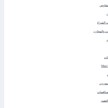
لتفاوض
ن
ت الشراء
ات والمخازن
د
صات
لموردين
لمناقصات
لعقود