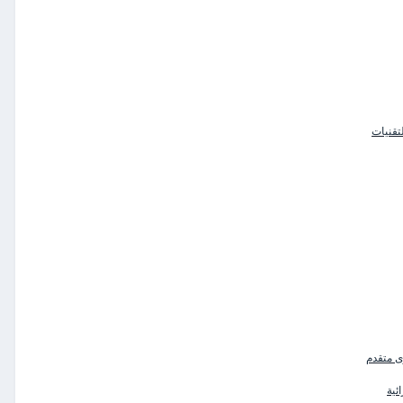
تقنيات
ى متقدم
ئية