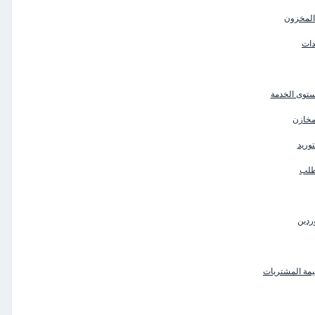
 المخزون
دات
ستوى الخدمة
لمخازن
وريد
لطلب
ردين
يمة المشتريات