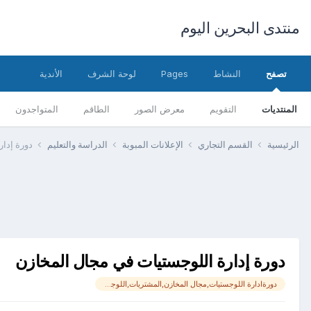
منتدى البحرين اليوم
تصفح
النشاط
Pages
لوحة الشرف
الأندية
المنتديات
التقويم
معرض الصور
الطاقم
المتواجدون
الرئيسية
القسم التجاري
الإعلانات المبوبة
الدراسة والتعليم
دورة إدا
دورة إدارة اللوجستيات في مجال المخازن
دورةادارة اللوجستيات,مجال المخازن,المشتريات,اللوجستيات