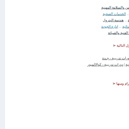
من والسلامة المهنية
..
الخدمات الصحية
...
هندسة البترول
ائية
...
إدارة الجودة
لفنية والصيانة
ل التالية ⋖
رات تدريبية - جـدة
ية
|
دورات تدريبية - كوالالمبور
رام ومنها ⋖