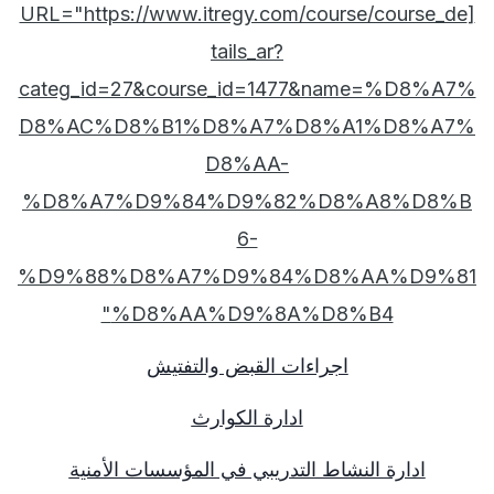
[URL="https://www.itregy.com/course/course_de
tails_ar?
categ_id=27&course_id=1477&name=%D8%A7%
D8%AC%D8%B1%D8%A7%D8%A1%D8%A7%
D8%AA-
%D8%A7%D9%84%D9%82%D8%A8%D8%B
6-
%D9%88%D8%A7%D9%84%D8%AA%D9%81
%D8%AA%D9%8A%D8%B4"
اجراءات القبض والتفتيش
ادارة الكوارث
ادارة النشاط التدريبي في المؤسسات الأمنية