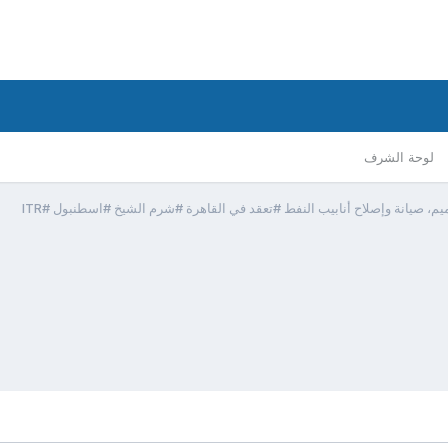
لوحة الشرف
م، صيانة وإصلاح أنابيب النفط #تعقد في القاهرة #شرم الشيخ #اسطنبول #ITR