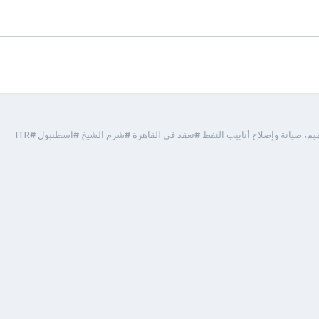
م، صيانة وإصلاح أنابيب النفط #تعقد في القاهرة #شرم الشيخ #اسطنبول #ITR