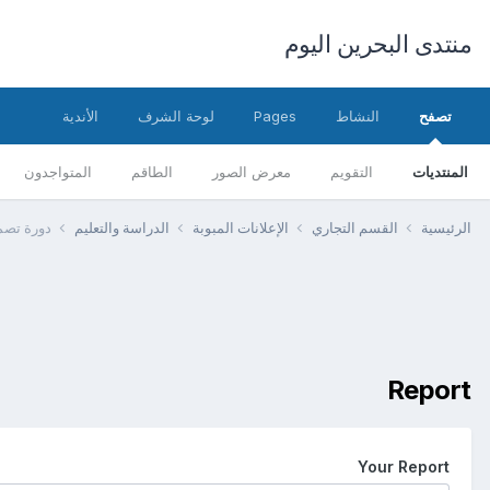
منتدى البحرين اليوم
تصفح
النشاط
Pages
لوحة الشرف
الأندية
المنتديات
التقويم
معرض الصور
الطاقم
المتواجدون
الرئيسية
القسم التجاري
الإعلانات المبوبة
الدراسة والتعليم
دورة تصمي
Report
Your Report