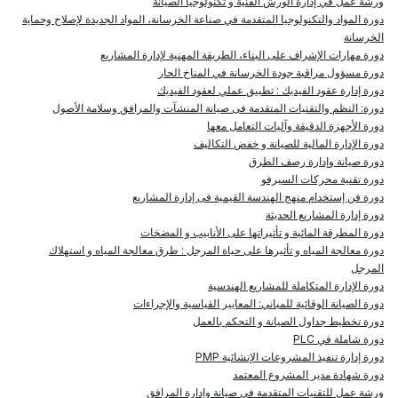
ورشة عمل في إدارة الورش الفنية و تكنولوجيا الصيانة
دورة المواد والتكنولوجيا المتقدمة في صناعة الخرسانة، المواد الجديدة لإصلاح وحماية
الخرسانة
دورة مهارات الإشراف على البناء، الطريقة المهنية لإدارة المشاريع
دورة مسؤول مراقبة جودة الخرسانة في المناخ الحار
دورة إدارة عقود الفيديك : تطبيق عملي لعقود الفيديك
دورة: النظم والتقنيات المتقدمة فى صيانة المنشآت والمرافق وسلامة الأصول
دورة الأجهزة الدقيقة وآليات التعامل معها
دورة الإدارة المالية للصيانة و خفض التكاليف
دورة صيانة وإدارة رصف الطرق
دورة تقنية محركات السيرفو
دورة فن إستخدام منهج الهندسة القيمية فى إدارة المشاريع
دورة إدارة المشاريع الحديثة
دورة المطرقة المائية و تأثيراتها على الأنابيب و المضخات
دورة معالجة المياه و تأثيرها على حياة المرجل : طرق معالجة المياه و استهلاك
المرجل
دورة الإدارة المتكاملة للمشاريع الهندسية
دورة الصيانة الوقائية للمباني: المعايير القياسية والإجراءات
دورة تخطيط جداول الصيانة و التحكم بالعمل
دورة شاملة في
PLC
دورة إدارة تنفيذ المشروعات الإنشائية
PMP
دورة شهادة مدير المشروع المعتمد
ورشة عمل للتقنيات المتقدمة في صيانة وإدارة المرافق