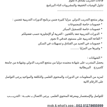
قاعات التدريب بفنادق 5 نجوم
تناول الوجبات الخفيفة والمشروبات اثناء البرنامج
…………………………………………
يوفر منتجع التدريب الدولي مزايا كثيرة ضمن برنامج الدورات التدريبية تتضمن :
*
خصومات خاصة للمجموعات
*
خصومات خاصة للتسجيل المبكر
*
الدورات التدريبية تنفذ باللغتين : العربية أو الإنجليزية حسب تفضيلكم
*
القاعة التدريبية على مستوى فندقي 5 نجوم
*
خصومات في العديد من الفنادق و تسهيلات في السكن
* وغيرها من المزايا
.........
*
الشهادات
:
يحصل المتدرب على شهادة معتمده دوليا من
منتجع التدريب الدولي
وشهادة من جامعة
كامبردج البريطانية
لمزيد من المعلومات عن الدورات والمحتوى العلمى والتكلفة والمواعيد يرجى التواصل
على الارقام الاتية
للتواصل
والإستفسار
ومعرفة المحتوي العلمى يرجى الاتصال بـ نخبـــة :
التدريــــب
mob & what’s app :
002 01278655999