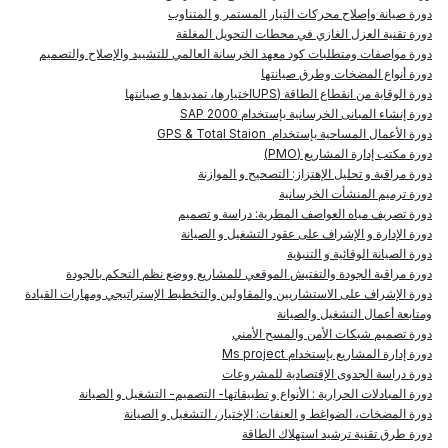
دورة صيانة وإصلاح محركات التيار المستمر و المتناوب
دورة تقنية العزل الغازي في محطات التحويل المغلقة
دورة مواصفات ومتطلبات كود معهد الخرسانة العالمي للتشييد والإصلاح والتصميم
دورة أنواع المضخات وطرق صيانتها
دورة الوقاية من انقطاع الطاقة (
UPS
اختيارها، تمديدها و صيانتها
دورة إنشاء المبانى الخرسانية بإستخدام
SAP 2000
دورة الأعمال المساحية بإستخدام
Total Staion
&
GPS
دورة مكتب إدارة المشاريع (
PMO
)
دورة مراقبة و تحليل الإهتزاز: التصحيح و الموازنة
دورة ترميم المنشأت الخرسانية
دورة تصريف مياه العواصف المطرية: دراسة و تصميم
دورة الإدارة و الإشراف على عقود التشغيل و الصيانة
دورة الصيانة الوقائية و التنبؤية
دورة مراقبة الجودة والتفتيش الموقعي للمشاريع ووضع نظم التحكم بالجودة
دورة الإشراف على الاستشاريين والمقاولين والتخطيط الإستراتيجي ومهارات القيادة
ومتابعة أعمال التشغيل والصيانة
دورة تصميم شبكات الأمن والمسح الأمني
دورة إدارة المشاريع بإستخدام
Ms project
دورة دراسة الجدوى الإقتصادية للمشروعات
دورة المبادلات الحرارية : الأنواع و تطبيقاتها- التصميم- التشغيل و الصيانة
دورة المضخات، الضواغط و العنفات: الإختيار، التشغيل و الصيانة
دورة طرق تقنية ترشيد استهلاك الطاقة