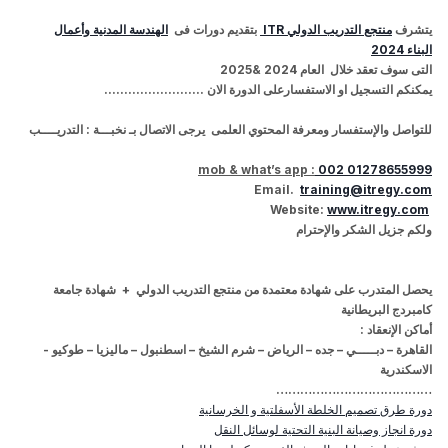
يتشرف
منتجع التدريب الدولي
ITR
بتقديم دورات فى
الهندسة المدنية وأعمال
البناء
2024
التى سوف تعقد خلال العام
2024
&
2025
يمكنكم التسجيل او الاستفسارعلى الدورة الان .........................
للتواصل
والإستفسار
ومعرفة المحتوي العلمى يرجى الاتصال بـ نخبـــة :
التدريــــب
mob & what’s app :
002 01278655999
Email
.
training@itregy.com
:
www.itregy.com
Website
ولكم جزيل الشكر والإحترام
يحصل المتدرب على شهادة معتمدة من منتجع التدريب الدولي + شهادة جامعة
كامبردج البريطانية
أماكن الإنعقاد :
القاهرة – دبـــــي – جده – الرياض – شرم الشيخ – اسطنبول – ماليزيا – طوكيو -
الاسكندرية
…………………………………
دورة طرق تصميم الخلطة الأسفلتية و الخرسانية
دورة انجاز وصيانة البنية التحتية لوسائل النقل