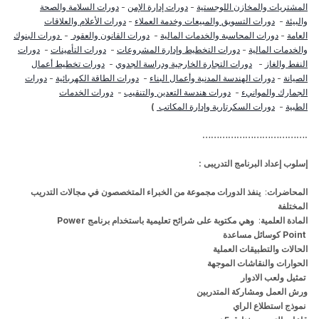
المشتريات والمخازن اللوجستية
-
دورات إدارة الإمن
-
دورات السلامة والصحة
والبيئة
-
دورات التسويق والمبيعات وخدمة العملاء
-
دورات الأعلام والعلاقات
العامة
-
دورات المحاسبة والخدمات المالية
-
دورات القانون والعقود
-
دورات البنوك
والخدمات المالية
-
دورات التخطيط وإدارة المشروعات
-
دورات التأمينات
-
دورات
النفط والغاز
-
دورات التجارة الخارجية ودراسة الجدوي
-
دورات تخطيط أعمال
الصيانة
-
دورات الهندسة المدنية وأعمال البناء
-
دورات الطاقة الكهربائية
-
دورات
الجمارك والموانيء
-
دورات هندسة التعدين والتنقيب
-
دورات الخدمات
الطبية
-
دورات السكرتارية وإدارة المكاتب
)
……………………………….
إسلوب
إ
عداد البرنامج التدريبى :
المحاضرات
:
ينفذ الدورات مجموعة من الخبراء المتخصصون في مجالات التدريب
المختلفة
المادة العلمية
:
وهي مكتوبة على شرائح تعليمية باستخدام برنامج
Power
Point
كوسائل مساعدة
الحالات والتطبيقات العملية
الحوارات والنقاشات الموجهة
تمثيل ولعب الادوار
ورش العمل ومشاركة المتدربين
نموذج استطلاع الراي