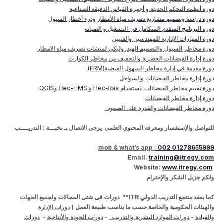
دورة أنظمة التحكم الحديثة و أجهزة القياس الدقيقة الصناعية
دورة دراسة وتصميم مشاريع تصريف مياه الأمطار ودرء أخطار السيول
دورة البرنامج المتقدم المتكامل في التشغيل و الصيانة
دورة المهارات الإدارية للمهندسين والفنيين
دورة مخاطر السيول والتصميم الهيدروليكي لمنشات تصريف مياه الامطار
دورة إدارة الفيضانات الحضرية والتخفيف من مخاطر الكوارث
دورة مقدمة في إدارة مخاطر السهول الفيضية
(FRM)
دورة إدارة مخاطر الفيضانات والسواحل
دورة تقييم مخاطر الفيضانات باستخدام
Hec-Ras
و
Hec-HMS
و
QGIS
دورة إدارة مخاطر الفيضانات
دورة مخاطر الفيضانات والقدرة على الصمود
للتواصل
والإستفسار
ومعرفة المحتوي العلمى يرجى الاتصال بـ نخبـــة :
التدريــــب
mob & what’s app :
002 01278655999
Email
.
training@itregy.com
:
www.itregy.com
Website
ولكم جزيل الشكر والإحترام
كما يعقد منتجع التدريب الدولي
“ITR
”
دورات فى شتى المجالات ولجميع الجهات
والهيئات الحكومية والخاصة حسب ما يناسب طبيعة العمل (
دورات الإدارة
والقيادة
-
دورات الموارد البشرية والتدريب
-
دورات الجودة والأنتاجية
-
دورات