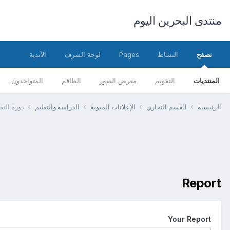
منتدى البحرين اليوم
تصفح
النشاط
Pages
لوحة الشرف
الأندية
المنتديات
التقويم
معرض الصور
الطاقم
المتواجدون
الرئيسية
القسم التجاري
الإعلانات المبوبة
الدراسة والتعليم
دورة النقل
Report
Your Report