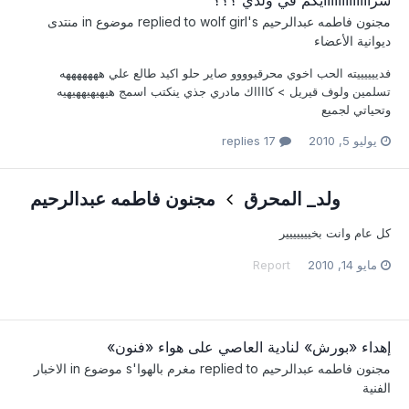
مجنون فاطمه عبدالرحيم
replied to
's موضوع in
wolf girl
منتدى
ديوانية الأعضاء
فدييييييته الحب اخوي محرقيوووو صاير حلو اكيد طالع علي هههههههه
تسلمين ولوف قيريل > كااااك مادري جذي ينكتب اسمج هيهيهيههيهيه
وتحياتي لجميع
يوليو 5, 2010
17 replies
ولد_ المحرق
مجنون فاطمه عبدالرحيم
كل عام وانت بخييييييير
مايو 14, 2010
Report
إهداء «بورش» لنادية العاصي على هواء «فنون»
مجنون فاطمه عبدالرحيم
replied to
مغرم بالهوا
's موضوع in
الاخبار
الفنية