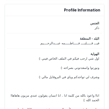
Profile Information
الجنس
ذكر
البلد - المنطقة
فيـــ قـــــلبــــ فـــــاطـــــمه عبـــدالرحــــيم
الهواية
اول شي ارحب فيكم في الملف الخاص فيني :)
ونورتوا واسعدتوني بصراحه :)
وشرف لي تواجدكم وياي في البروفايل مالي :)
اناا واعوذ بالله من كلمة انا .. انا انسان يقولون عندي مزيون هاهاهاا
الحمد الله :)