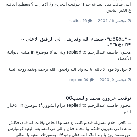
اللي طافت بس الساعه جم 11 بتوفيت البحرين ولا الامارات ؟ ويعطيج العافيه
ع الخبر النايس
نوفمبر 16, 2009
16 replies
~*¤ô§ô¤*~بقضاء الله وقدرهـ .. الى الرفيق الاعلى ~
*¤ô§ô¤*~
مجنون فاطمه عبدالرحيم
replied to
ونة الم
's موضوع in
منتدى ديوانية
الأعضاء
لا حول ولا قوه الا بالله انا لله وانا اليه راجعون الله يرحمه ويغمد روحه الجنة
نوفمبر 9, 2009
30 replies
توقعت خرووج محمد والسبب00
مجنون فاطمه عبدالرحيم
replied to
غرام الشووق
's موضوع in
الاخبار
الفنية
يبا كافي احلام بتسويله فيديو كليب ع حسابها الخاص وقالت انه فنان فكلش
ماله داعي تعورون قلبكم يبا محمد فنان واللي في لمسابقه البقيه كومبارس
حق محمد روح يا ولد البلاد انت فنان وقودلاك بمسيرتك الفنيه يا الغالي...