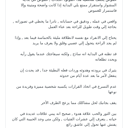
المشوار واستقرار ممتع يلي البداية إذا كانت واضحة ومتينة وإلا
فاستمرار للغموض
واقعي في عمله , ودقيق في حساباته , نادرا ما يخطي في تصوراته ,
بحاجة إلي وقت طويل للراحة بعد عناء العمل
يحتاج إلي الانفراد مع نفسه لانطلاقة مليئة بالحماسة فيما بعد , وإذا
لم يجد الراحة يتحول إلي عصبي وقلق ولا يعرف ما يريد
قد تظنه في البداية انه ساذج , ولكنه سيفاجئك عندما يقول رأيه
ويحدد تطلعاته
يثيرك في برودته وهدوئه وردات فعله البطيئة جدا , قد يحدث إن
ينفعل لأمر ما بعد عدة أيام من حدوثه
عدم التسرع في اتخاذ القرارات يكسبه شخصية مميزة وفريدة من
نوعها
يقف بجانبك لحل مشاكلك مما يزعج الطرف الأخر
بين الثور والحب علاقة هدوء , صحيح انه يبني علاقات عديدة في
حياته , يتعرف إلي عشرات الفتيات , ولكن متى وجد الحبيبة التي كان
يفتش عنها تحول إلي عاشق رائع