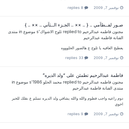
نوفمبر 7, 2009
8 replies
صـور لفــطآمي .. { .. ×× .. الجـزء الــثآني .. ×× .. }
مجنون فاطمه عبدالرحيم
replied to
ثلوج الاشواك
's موضوع in
منتدى
الفنانة فاطمة عبدالرحيم
يعطيج العافيه يا ثلوج ع هالصور الحلوووه
نوفمبر 7, 2009
33 replies
فاطمة عبدالرحيم تطمئن على “ولد الديره”
مجنون فاطمه عبدالرحيم
replied to
محمد الحلو 1986
's موضوع in
منتدى الفنانة فاطمة عبدالرحيم
دوم راعيه واجب فطوم والله والله يشافي ولد الديره تسلم ع نقلك للخبر
اخوي
نوفمبر 7, 2009
9 replies