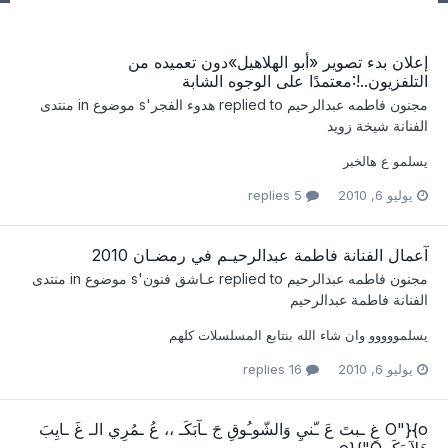
إعلان بدء تصوير «أبو الهلاهيل»دون تعميده من
التلفزيون..!:معتمدًا على الوجوه الشابة
مجنون فاطمه عبدالرحيم
replied to
هدوء الفجر
's موضوع in
منتدى
الفنانة شيخة زويد
يسلمو ع هالخبر
يوليو 6, 2010
5 replies
آعمال الفنانة فاطمة عبدالرحيـم في رمضـان 2010
مجنون فاطمه عبدالرحيم
replied to
عـاشق فنون
's موضوع in
منتدى
الفنانة فاطمة عبدالرحيم
يسلمووووو وان شاء الله بنتابع المسلسلات كلهم
يوليو 6, 2010
16 replies
o}{"O غِ ـبتَ عَ ـّنيِ وَالشّوـُوقِ جَ ـآبَكَـ ،، عُ ـمُرِي الـ غَ ـايِبَ