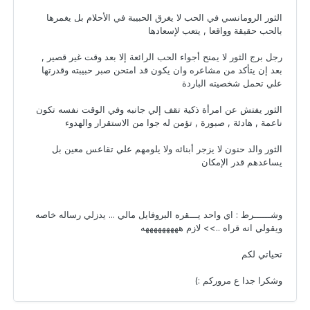
الثور الرومانسي في الحب لا يغرق الحبيبة في الأحلام بل يغمرها
بالحب حقيقة وواقعا , يتعب لإسعادها
رجل برج الثور لا يمنح أجواء الحب الرائعة إلا بعد وقت غير قصير ,
بعد إن يتأكد من مشاعره وان يكون قد امتحن صبر حبيبته وقدرتها
علي تحمل شخصيته الباردة
الثور يفتش عن امرأة ذكية تقف إلي جانبه وفي الوقت نفسه تكون
ناعمة , هادئة , صبورة , تؤمن له جوا من الاستقرار والهدوء
الثور والد حنون لا يزجر أبنائه ولا يلومهم علي تقاعس معين بل
يساعدهم قدر الإمكان
وشــــــرط : اي واحد يـــقره البروفايل مالي ... يدزلي رساله خاصه
ويقولي انه قراه ..>> لازم هههههههههه
تحياتي لكم
وشكرا جدا ع مروركم :)