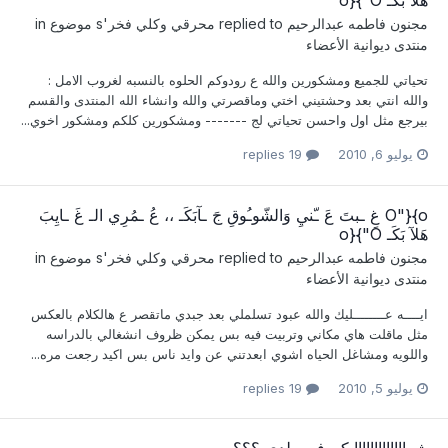
هَلآ بَكَـ O"}{o
مجنون فاطمه عبدالرحيم
replied to
محرقي وكلي فخر
's موضوع in
منتدى ديوانية الأعضاء
تحياتي للجميع ومشكورين والله ع رودوكم الحلوه بالنسبه لغروب الامل :
والله انتي بعد وحشتيني اختي وماقصرتي والله وانشاء الله المنتدى والقسم
بيرجع مثل اول واحسن تحياتي لج ------- ومشكورين كلكم ومشكور اخوي...
يوليو 6, 2010
19 replies
o}{"O غِ ـبتَ عَ ـّنيِ وَالشّوـُوقِ جَ ـآبَكَـ ،، عُ ـمُرِي الـ غَ ـايِبَ
هَلآ بَكَـ O"}{o
مجنون فاطمه عبدالرحيم
replied to
محرقي وكلي فخر
's موضوع in
منتدى ديوانية الأعضاء
ايــــه عــــــــليك والله عبود تسلملي بعد جبدي ماتقصر ع هالكلام بالعكس
مثل ماقلت هاي مكاني وتربيت فيه بس يمكن ظروف انشغالي بالدراسه
واللويه ومشاغل الحياه اشوي ابعدتني عن وايد ناس بس اكيد رجعت مره...
يوليو 5, 2010
19 replies
شرااااااااااااايكم في ولدي ؟؟؟