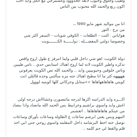
وطيب وخلوق وحبوب لأبعد الحدووود وغشمرجي مع الكل وايد احب
اكون ربع والحمد الله محبوب بين الناس
انا من مواليد شهر مايو 1990 ،،
من برج : الثور
هواياتي : النت - الطلعات - الكوفي شوبات - السفر اكثر شي
وخصوصا دولتي المفضـــله : دولــــــة الكـــــــويت
دولة الكويت: اهو شي داخل قلبي ولما اتنرفز ع طول اروح واقص
تذكره واطير الكويت لانه لما اروح اهناك استانس حدي .. ناس طيبين
وناس خلوقين وحبوبييين وايد ... والحمد الله نص الكويت يعرفوني
هههههه كثر ما انا مطيح اهناك حته مره سألتني وحده قالتلي انت
كويتي هاهاهاههاهاها >>ستايل وحركاتي كلها كويتيه لووول
اكـــره وايد الدراسه اكرها لدرجه ماتتصورن وغشاااش درجه اولى
اغش وايد واسوي براشيم وخرابيط بس الحمد الله مانصاد واذا بنصاد
من عينكم هاهاهاهاهاها .. اتغشمر
المهم وبس يعني ابرشم ساعات ع الطاوله وساعات بأوراق وساعات
توصل حته احط البرشامه داخل المقلمه واسوي روحي جني ابي اخذ
قلم والقط لي جم كلمه ...