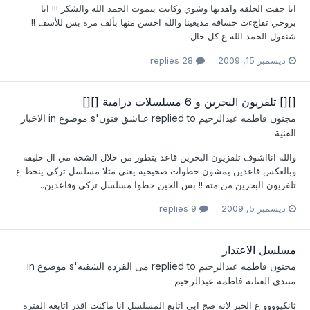
انا جفت الحلقه واهدتها وشوي وكانت بتموت الحمد الله والشكر !!! انا
بروحي تفاجءت حسافه مذيعينا والله احسن منها بألف مره بس للأسف !!
شنقول الحمد الله ع كل حال
ديسمبر 15, 2009
28 replies
[][] تلفزيون البحرين و 6 مسلسلات درامية [][]
مجنون فاطمه عبدالرحيم
replied to
عـاشق فنون
's موضوع in
الاخبار
الفنية
والله انااشوف تلفزيون البحرين قاعد يتطور من خلال الشخه مي ال خليفه
وبالعكس قاعدين يمشون خطوات صحيحيه يعني مثلا مسلسل تركي ينحط ع
تلفزيون البحرين من مته !! بس الحين حطوا مسلسل تركي وقاعدين...
ديسمبر 5, 2009
9 replies
مسلسل الاعتدار
مجنون فاطمه عبدالرحيم
replied to
مى القرده الشقيه
's موضوع in
منتدى الفنانة فاطمة عبدالرحيم
ثانكيوووو ع الخبر لانه صج ابي اتابع المسلسل انا ماكنت اقدر اتابعه الفتره