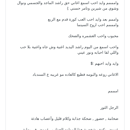
وامممم وايد احب اسمع اغاني حق راشد الماجد والجسمي ونوال
وشوي من شيرين وتامر حسني :)
واممم بعد وايد احب العب كورة قدم مع الربع
وامممم احب اروح السينما
محبوب واحب الغشمره والضحك
واحب اسمع من اليوم راشد اليديد اغنية وش جاه واغنية بلا حب
واللي لقا احبابه ونور عيني
وايد وايد احبهم :$
الاغاني روعه والبومه فظيع كالعاده مو غريبه ع السندباد
امممم
الرجل الثور
ضخامة , حضور , ضحكة جذابة وكلام قليل وأعصاب هادئة
غموض يكتنف شخصية هذا المولود الجذاب , غموض في بداية