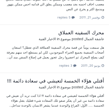
معصب اخاف احسه بجد معصب وممكن يطق الي قدامه احس ممكن يتهور
ويندمج اكثر و يخرج عن النص
نوفمبر 21, 2011
5 replies
محرك السفينه العملاق
عاشقة الجمال
posted موضوع in
الاخبار الفنية
هل سمعت يوماً عن قصة محرك السفينة العملاقة الذي تعطل؟ استعان
أصحاب السفينة بجميع الخبراء الموجودين، لكن لم يستطع احد منهم معرفة
كيف يصلح المحرك ثم احضروا رجل عجوز يعمل في إصلاح السفن مند أن...
يونيو 20, 2011
3 replies
أقتلي هؤلاء الخمسة لتعيشي في سعادة دائمة !!!
عاشقة الجمال
posted موضوع in
الاخبار الفنية
أقتلي هؤلاء الخمسة لتعيشي في سعادة دائمة !!! اذا كنت تريد أن تعيش في
سعادة دائمة من غير أن يعكر صفو تلك السعاده شيء فعليك بقتل هؤلاء
الخمسة ...... الأول: الفراغ والوحدة عندما يشعر الانسان بالوحدة تتداخل...