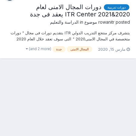
دورات المجال الامنى لعام
دورات تدريبية
2020&2021 ITR Center يعقد فى جدة
posted موضوع in
rowanitr
الدراسة والتعليم
يتشرف مركز منتجع التدريب الدولي ITR بتقديم دورات فى مجال " دورات
متخصصة في المجال الامنى2020 " التى سوف تعقد خلال العام 2020
&2021 يمكنكم التسجيل او الاستفسارعلى الدورات الان .......... أو ( للتواصل
(and 2 more)
مارس 15, 2020
المجال الامنى
جدة
والإستفسار ومعرفة المحتوي العلمى ) يرجى الاتصال بـ الاستاذة : روان
عمرو mob &...