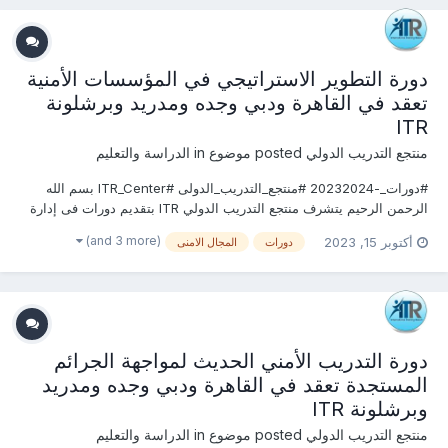
دورة التطوير الاستراتيجي في المؤسسات الأمنية
تعقد في القاهرة ودبي وجده ومدريد وبرشلونة
ITR
منتجع التدريب الدولي
posted موضوع in
الدراسة والتعليم
#دورات_-20232024 #منتجع_التدريب_الدولى #ITR_Center بسم الله
الرحمن الرحيم يتشرف منتجع التدريب الدولي ITR بتقديم دورات فى إدارة
الإمــــن 2023 التى سوف تعقد خلال العام 2023 &2024 يمكنكم التسجيل
(and 3 more)
أكتوبر 15, 2023
دورات
المجال الامنى
او الاستفسارعلى الدورة الان ......................... أو ( للتو...
دورة التدريب الأمني الحديث لمواجهة الجرائم
المستجدة تعقد في القاهرة ودبي وجده ومدريد
وبرشلونة ITR
منتجع التدريب الدولي
posted موضوع in
الدراسة والتعليم