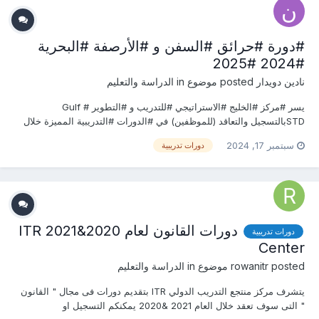
#دورة #حرائق #السفن و #الأرصفة #البحرية
#2024 #2025
نادين دويدار
posted موضوع in
الدراسة والتعليم
يسر #مركز #الخليج #الاستراتيجي #للتدريب و #التطوير # Gulf
STDبالتسجيل والتعاقد (للموظفين) في #الدورات #التدريبية المميزة خلال
عام #2024 وفقاً للتفاصيل التالية: أسعار مميزة للمجموعات بدءاً من 2
سبتمبر 17, 2024
دورات تدريبية
فأكثر للجهات الحكومية والشركات الخاصة .
__________________________________________________ #دورة...
دورات القانون لعام 2020&2021 ITR
دورات تدريبية
Center
posted موضوع in
rowanitr
الدراسة والتعليم
يتشرف مركز منتجع التدريب الدولي ITR بتقديم دورات فى مجال " القانون
" التى سوف تعقد خلال العام 2021 &2020 يمكنكم التسجيل او