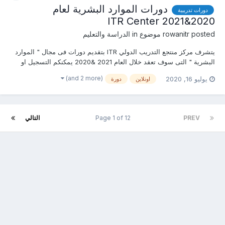
دورات الموارد البشرية لعام
دورات تدريبية
2020&2021 ITR Center
posted موضوع in
rowanitr
الدراسة والتعليم
يتشرف مركز منتجع التدريب الدولي ITR بتقديم دورات فى مجال " الموارد
البشرية " التى سوف تعقد خلال العام 2021 &2020 يمكنكم التسجيل او
الاستفسارعلى الدورة الان ......................... أو ( للتواصل والإستفسار ومعرفة
(and 2 more)
يوليو 16, 2020
اونلاين
دورة
المحتوي العلمى ) يرجى الاتصال بـ الاستاذة :روان عمرو mob & what’...
PREV
Page 1 of 12
التالي