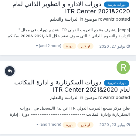
دورات الادارة و التطوير الذاتي لعام
دورات تدريبية
2020&2021 ITR Center
posted موضوع in
rowanitr
الدراسة والتعليم
[caps] يتشرف منتجع التدريب الدولي ITR بتقديم دورات فى مجال "
الإدارية والتطوير الذاتي " التى سوف تعقد خلال العام2021 &2020 يمكنكم
التسجيل او الاستفسارعلى الدورة الان………………. أو ( للتواصل
(and 2 more)
يوليو 27, 2020
اونلاين
دورة
والإستفسار ومعرفة المحتوي العلمى ) يرجى الاتصال بـ الأستاذة :روان عمرو
mob & w...
دورات السكرتارية و ادارة المكاتب
دورات تدريبية
لعام 2020&2021 ITR Center
posted موضوع in
rowanitr
الدراسة والتعليم
يعلن مركز منتجع التدريب الدولي ITR عن بدء االتسجيل في : دورات
السكرتارية وإدارة المكاتب ------------------------------ دورة : إدارة
المكاتب الإلكترونية دورة : افضل ممارسات السكرتاريا الذكية...
(and 1 more)
يوليو 23, 2020
اونلاين
دورة