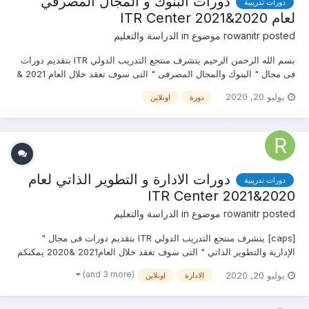
دورات البنوك و المجال المصرفي
دورات تدريبية
لعام 2020&2021 ITR Center
posted موضوع in
rowanitr
الدراسة والتعليم
بسم الله الرحمن الرحيم يتشرف منتجع التدريب الدولي ITR بتقديم دورات
فى مجال " البنوك والمجال المصرفى " التى سوف تعقد خلال العام 2021 &
2020 يمكنكم التسجيل او الاستفسارعلى الدورة الان……………….. أو (
يوليو 20, 2020
دورة
اونلاين
للتواصل والإستفسار ومعرفة المحتوي العلمى ) يرجى الاتصال بـ الأستاذ...
دورات الادارة و التطوير الذاتي لعام
دورات تدريبية
2020&2021 ITR Center
posted موضوع in
rowanitr
الدراسة والتعليم
[caps] يتشرف منتجع التدريب الدولي ITR بتقديم دورات فى مجال "
الإدارية والتطوير الذاتي " التى سوف تعقد خلال العام2021 &2020 يمكنكم
التسجيل او الاستفسارعلى الدورة الان………………. أو ( للتواصل
(and 3 more)
يوليو 20, 2020
الادارة
اونلاين
والإستفسار ومعرفة المحتوي العلمى ) يرجى الاتصال بـ الأستاذة :روان عمرو
mob & w...