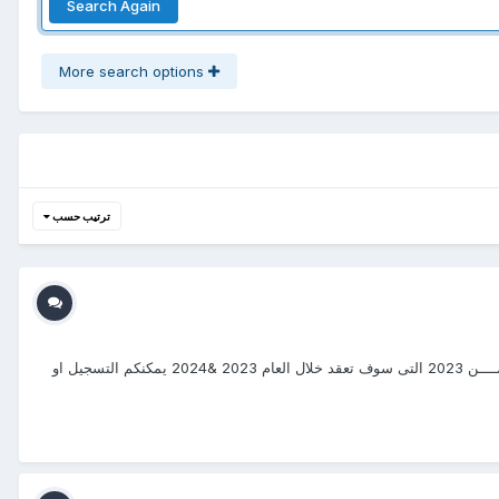
Search Again
More search options
ترتيب حسب
#دورات_-20232024 #منتجع_التدريب_الدولى #ITR_Center بسم الله الرحمن الرحيم يتشرف منتجع التدريب الدولي ITR بتقديم دورات فى إدارة الإمــــن 2023 التى سوف تعقد خلال العام 2023 &2024 يمكنكم التسجيل او