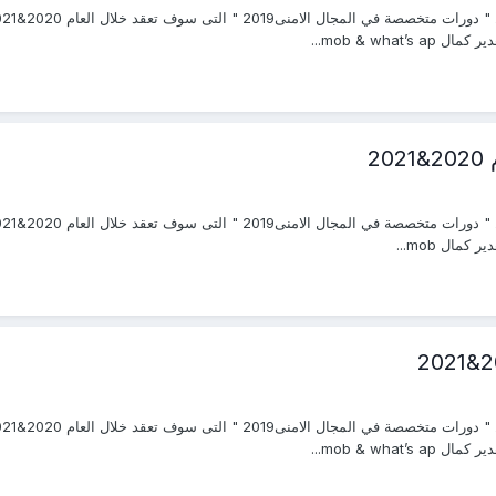
mob & wh...
2
مال mob...
mob & wh...