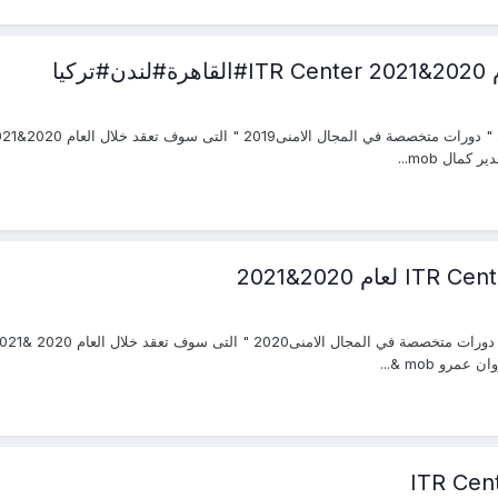
يا
مال mob...
رو mob &...