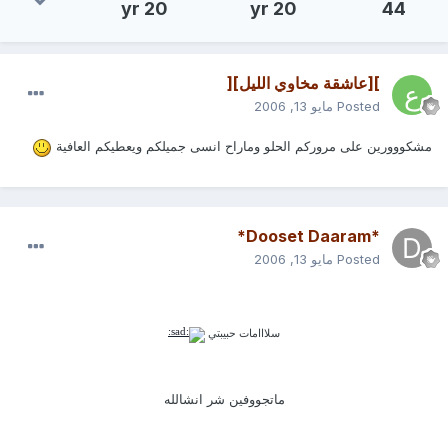
20 yr
20 yr
44
][عاشقة مخاوي الليل][
Posted
مايو 13, 2006
مشكووورين على مروركم الحلو وماراح انسى جميلكم ويعطيكم العافية
*Dooset Daaram*
Posted
مايو 13, 2006
سلااامات حبيبتي
ماتجووفين شر انشالله