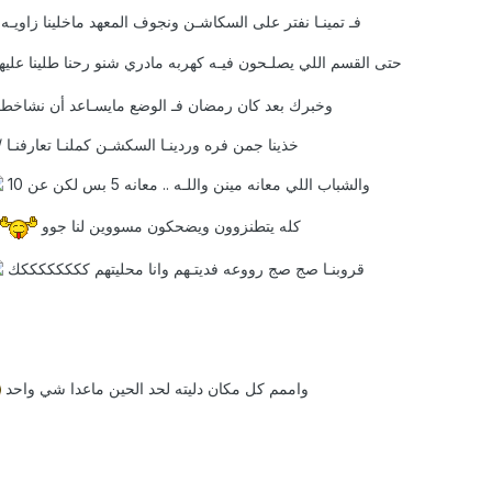
فـ تمينـا نفتر على السكاشـن ونجوف المعهد ماخلينا زاويـه م
حتى القسم اللي يصلـحون فيـه كهربه مادري شنو رحنا طلينا عل
وخبرك بعد كان رمضان فـ الوضع مايسـاعد أن نشاخط أ
خذينا جمن فره وردينـا السكشـن كملنـا تعارفنـا /
والشباب اللي معانه مينن واللـه .. معانه 5 بس لكن عن 10
كله يتطنزوون ويضحكون مسووين لنا جوو
قروبنـا صج صج رووعه فديتـهم وانا محليتهم ككككككككك
واممم كل مكان دليته لحد الحين ماعدا شي واحد