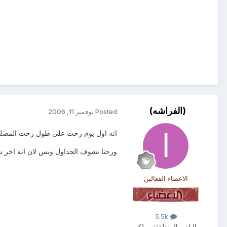
(الفراشه)
Posted
نوفمبر 11, 2006
انه اول يوم رحت على طول رحت المصل
ورحنا نشوف الجداول وبس لان انه اخر سن
الاعضاء الفعالين
5.5k
البلد - المنطقة:
مملكه