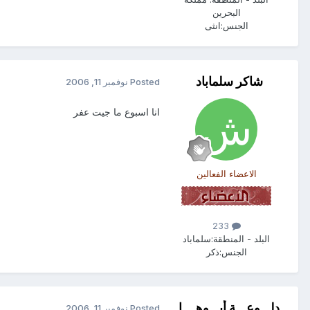
البحرين
الجنس:
انثى
شاكر سلماباد
Posted
نوفمبر 11, 2006
انا اسبوع ما جيت عفر
الاعضاء الفعالين
233
البلد - المنطقة:
سلماباد
الجنس:
ذكر
دلـــوعـــة أبـــوهــــا
Posted
نوفمبر 11, 2006