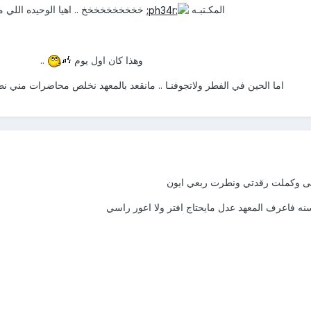
المكـتبـه
خخخخخخخخخخ .. اهيا الوحيده اللي مارح
وهذا كان اول يوم
..
اما الحين في الفطر ولاتجوفنـا .. مانقعد بالمعهد نخلص محاضرات مني نطل
ى وكملت رقدتي ونطرت ربعي ايون
ه فاعرف المعهد عدل مايحتاج افتر ولا اعور راسي