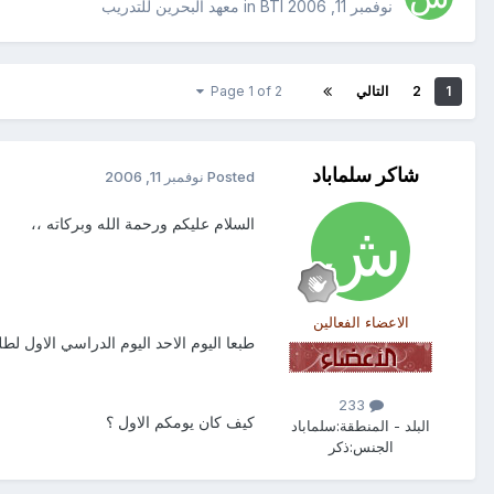
نوفمبر 11, 2006
in
BTI معهد البحرين للتدريب
1
2
التالي
Page 1 of 2
شاكر سلماباد
Posted
نوفمبر 11, 2006
السلام عليكم ورحمة الله وبركاته ،،
الاعضاء الفعالين
طبعا اليوم الاحد اليوم الدراسي الاول لطل
233
كيف كان يومكم الاول ؟
البلد - المنطقة:
سلماباد
الجنس:
ذكر