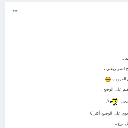
 ..
انطر ربعـي ،،
 القرووب
..
لم على الوضع ..
لحجي
//
وي على الوضـع أكثر //
 برع ..