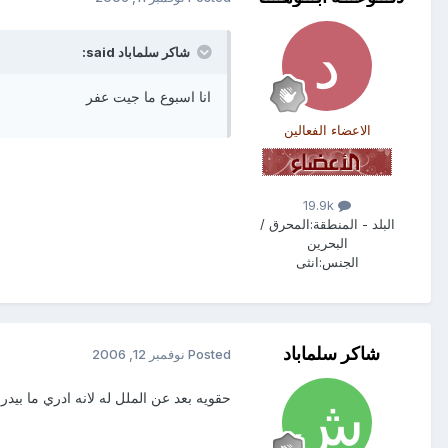
شاكر سلماباد said:
انا اسبوع ما جيت عفر
الاعضاء الفعالين
19.9k
البلد - المنطقة:
المحرق /
البحرين
الجنس:
انثى
شاكر سلماباد
Posted
نوفمبر 12, 2006
حقويه بعد عن الملل له لانه ادري ما بيد