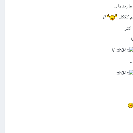
ارحناها ,..
يهم كككك
//
كثر ..
/
//
..
..