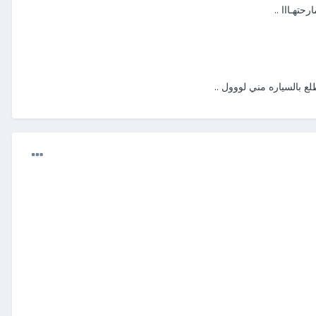
تهـااا ..
ع بالسياره مني لووول ..