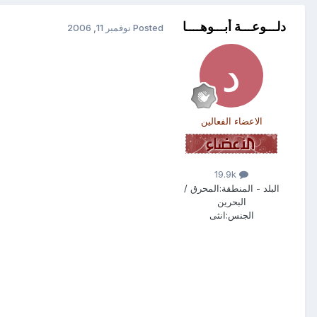
دلـــوعـــة أبـــوهــــا
Posted
نوفمبر 11, 2006
الاعضاء الفعالين
19.9k
البلد - المنطقة:
المحرق /
البحرين
الجنس:
انثى