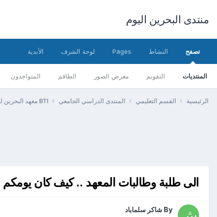
منتدى البحرين اليوم
تصفح
النشاط
Pages
لوحة الشرف
الأندية
المنتديات
التقويم
معرض الصور
الطاقم
المتواجدون
الرئيسية
القسم التعليمي
المنتدى الدراسي الجامعي
BTI معهد البحرين للتدريب
الى طلبة وطالبات المعهد .. كيف كان يومكم ا
By
شاكر سلماباد