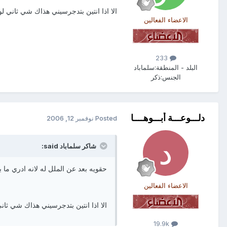
الا اذا انتين بتدجرسيني هذاك شي ثاني ل
الاعضاء الفعالين
233
البلد - المنطقة:
سلماباد
الجنس:
ذكر
دلـــوعـــة أبـــوهــــا
Posted
نوفمبر 12, 2006
شاكر سلماباد said:
حقويه بعد عن الملل له لانه ادري ما 
الاعضاء الفعالين
الا اذا انتين بتدجرسيني هذاك شي ثان
19.9k