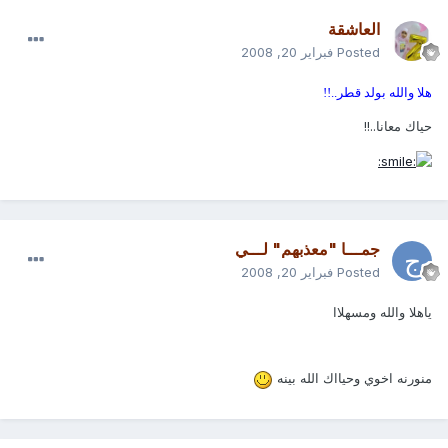
العاشقة
Posted
فبراير 20, 2008
هلا والله بولد قطر..!!
حياك معانا..!!
جمـــا "معذبهم" لـــي
Posted
فبراير 20, 2008
ياهلا والله ومسهلاا
منورنه اخوي وحيااك الله بينه