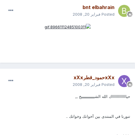
bnt elbahrain
Posted
فبراير 20, 2008
xXxحمود_قطرxXx
Posted
فبراير 20, 2008
حيااااااااااااك الله الشيييييييييييخ ,,
تنورنا في المنتدى بين أخوانك وخواتك ..