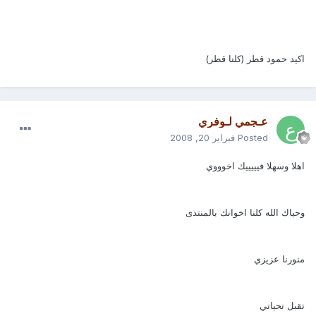
اكيد حمود قطر (كلنا قطر)
عـجمي لـوفري
Posted
فبراير 20, 2008
اهلا وسهلا فيييييك اخوووي
وحياك الله كلنا اخوانك بالمنتدى
منورنا عزيزي
تقبل تحياتي