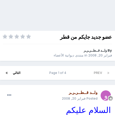
عضو جديد جايكم من قطر
By
ولــد قــطــرـرـر
فبراير 20, 2008
in
منتدى ديوانية الأعضاء
PREV
Page 1 of 4
التالي
ولــد قــطــرـرـر
Posted
فبراير 20, 2008
السلام عليكم