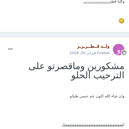
وكلنا قطرررررررررررررررر .
ولــد قــطــرـرـر
Posted
فبراير 20, 2008
مشكورين وماقصرتو على
الترحيب الحلو
وان شاء الله اكون عند حسن ظنكم
لوووووووووووووووووووووووووووووووووول