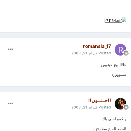
romansia_17
Posted
فبراير 21, 2008
هلااا بيج خيتوووو
منــووورة
!!حــنــون!!
Posted
فبراير 21, 2008
ولكمو احلى باك
..
الحمد لله ع سلامتج
..