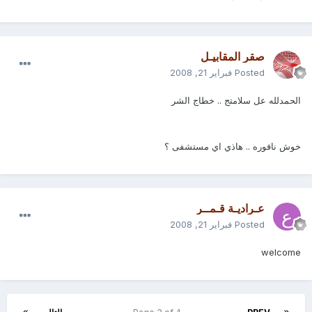
صقر المقابيـل
Posted
فبراير 21, 2008
الحمدلله عل سلامتج .. خطاج الشر
خوش نافوره .. هاذي اي مستشفى ؟
عـراديـة قـمــر
Posted
فبراير 21, 2008
welcome