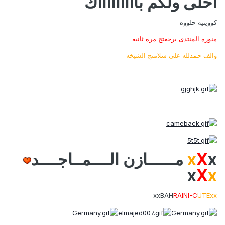
احلى ولكم باااااااااك
كوويتيه حلووه
منوره المنتدى برجعتج مره ثانيه
والف حمدلله على سلامتج الشيخه
x مــــــازن ا
X
x
لــــمــاجــــد
x
X
x
xxBAH
RAINI-C
UTExx