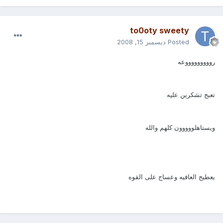
to0oty sweety
Posted
ديسمبر 15, 2008
روووووووووعه
تعبج تشكرين عليه
ويستاهلووووون كلهم والله
يعطيج العافيه وعساج على القوه