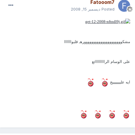
Fatooom7
Posted
ديسمبر 15, 2008
مشكووووووووووووووووووووورهـ قلبواااااا
على الوسام الراااااااائع
ايه عليييييييج