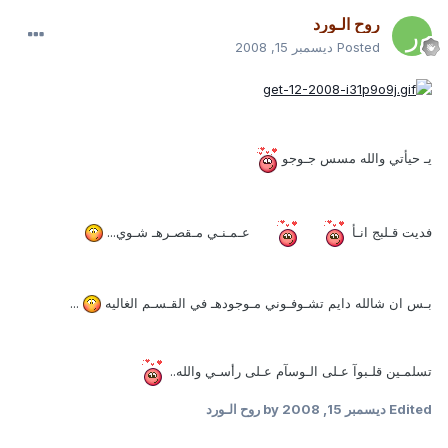
روح الـورد
Posted
ديسمبر 15, 2008
يـ حيأتي والله مسس جـوجو
فديت قـلبج انـأ
عـمـنـي مـقصـرهـ شـوي...
بـس ان شالله دايم تشـوفـوني مـوجودهـ في القـسـم الغاليه
...
تسلمـين قلـبوآ عـلى الـوسآم عـلى رأسـي والله..
Edited
ديسمبر 15, 2008
by روح الـورد