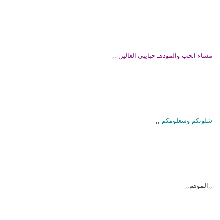
مساء الحب والمودهـ حبايبي الغالين
,,
شلونكم وشعلومكم
,,
,,الموهم,,