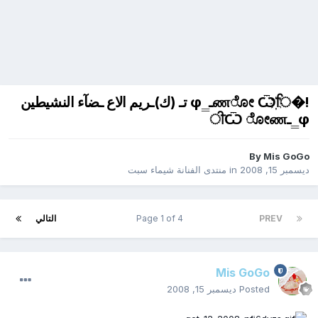
!�ணೋ Ѿ҉ਿـ‗φ تـ (ك)ـريم الاع ـضآء النشيطين
φ‗ـੀ҉Ѿ ೋண
By
Mis GoGo
ديسمبر 15, 2008
in
منتدى الفنانة شيماء سبت
PREV
Page 1 of 4
التالي
Mis GoGo
Posted
ديسمبر 15, 2008