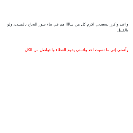
واعيد واكرر يسعدني اكرم كل من ساااااهم في بناء سور النجاح بالمنتدى ولو
بالقليل
وآتمنى إني ما نسيت احد واتمنى يدوم العطاء والتواصل من الكل