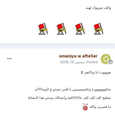
والف مبرووك لهمـ
omaniya w afte5er
Posted
ديسمبر 15, 2008
هووووب انا وياااهم :$
مثكووووووورة وتثلمييييييييين يا قلبي جوجو ع الوسااااام
يعطيج الف الف الف عاااااااافية وانشالله يستمر هذا النشاط
ما قصرتي والله