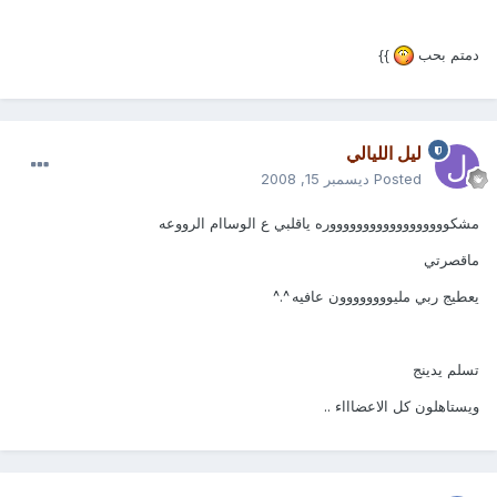
دمتم بحب
}}
ليل الليالي
Posted
ديسمبر 15, 2008
مشكووووووووووووووووووره ياقلبي ع الوساام الرووعه
ماقصرتي
يعطيج ربي مليوووووووون عافيه ^.^
تسلم يدينج
ويستاهلون كل الاعضاااء ..