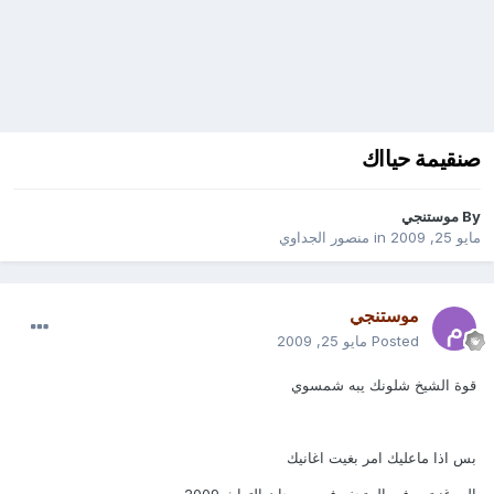
صنقيمة حيااك
By
موستنجي
مايو 25, 2009
in
منصور الجداوي
موستنجي
Posted
مايو 25, 2009
قوة الشيخ شلونك يبه شمسوي
بس اذا ماعليك امر بغيت اغانيك