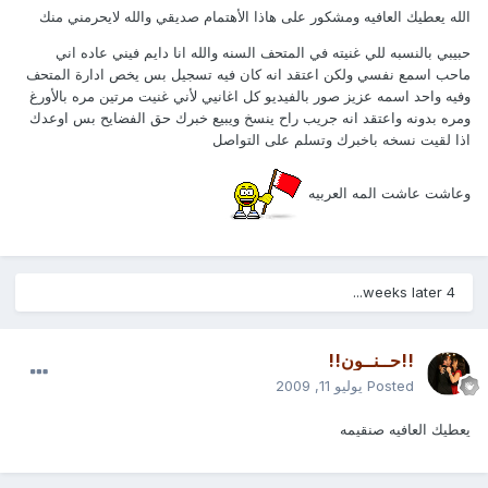
الله يعطيك العافيه ومشكور على هاذا الأهتمام صديقي والله لايحرمني منك
حبيبي بالنسبه للي غنيته في المتحف السنه والله انا دايم فيني عاده اني
ماحب اسمع نفسي ولكن اعتقد انه كان فيه تسجيل بس يخص ادارة المتحف
وفيه واحد اسمه عزيز صور بالفيديو كل اغانيي لأني غنيت مرتين مره بالأورغ
ومره بدونه واعتقد انه جريب راح ينسخ ويبيع خبرك حق الفضايح بس اوعدك
اذا لقيت نسخه باخبرك وتسلم على التواصل
وعاشت عاشت المه العربيه
4 weeks later...
!!حــنــون!!
Posted
يوليو 11, 2009
يعطيك العافيه صنقيمه