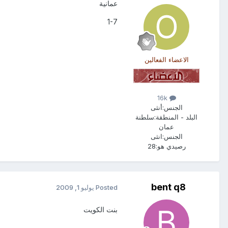
عمانية
1-7
الاعضاء الفعالين
16k
الجنس:
أنثى
البلد - المنطقة:
سلطنة
عمان
الجنس:
انثى
رصيدي هو:
28
bent q8
Posted
يوليو 1, 2009
بنت الكويت