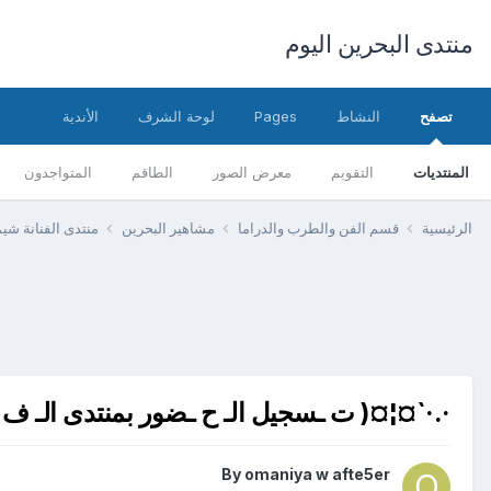
منتدى البحرين اليوم
تصفح
النشاط
Pages
لوحة الشرف
الأندية
المنتديات
التقويم
معرض الصور
الطاقم
المتواجدون
الرئيسية
قسم الفن والطرب والدراما
مشاهير البحرين
منتدى الفنانة ش
·.·`¤¦¤( ت ـسجيل الـ ح ـضور بمنتدى الـ ف 
By
omaniya w afte5er