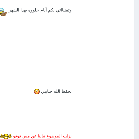
وتمنيااتي لكم آيام حلووه بهذا الشهر
بحفظ الله حبايبي
نزلت الموضوع نيابتا عن مس قوقو