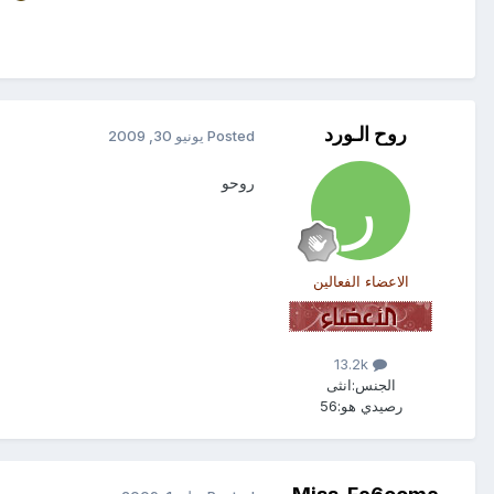
روح الـورد
Posted
يونيو 30, 2009
روحو
الاعضاء الفعالين
13.2k
الجنس:
انثى
رصيدي هو:
56