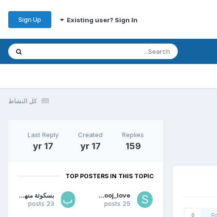
Sign Up
Existing user? Sign In
كل النشاط
Last Reply
Created
Replies
17 yr
17 yr
159
TOP POSTERS IN THIS TOPIC
S_hooj_love
بسكوتة منهوشة
23 posts
25 posts
F
0