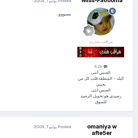
Miss-Fa6ooma
Posted
يوليو 1, 2009
مسووو..
مراقب متدرب
6.2k
الجنس:
أنثى
البلد - المنطقة:
قلب كل من
يحبني
الجنس:
انثى
رصيدي هو:
تحويل الرصيد
للسوق
omaniya w
Posted
يوليو 1, 2009
afte5er