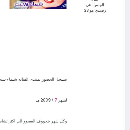
الجنس:
انثى
رصيدي هو:
28
تسيجل الحضور بمنتدى الفنانه شيماء سبت
لشهر
7
\ 2009 مـ
وكل شهر بنجووف العضوو الي اكثر نشا