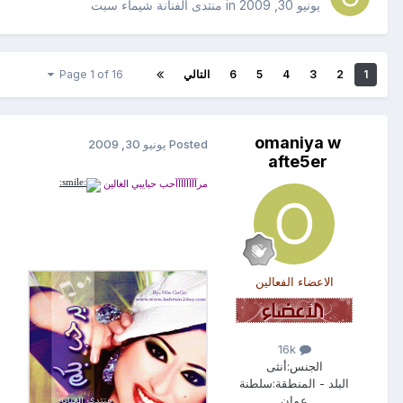
يونيو 30, 2009
in
منتدى الفنانة شيماء سبت
1
2
3
4
5
6
التالي
Page 1 of 16
omaniya w
Posted
يونيو 30, 2009
afte5er
مرآآآآآآآآحب حبايبي الغالين
الاعضاء الفعالين
16k
الجنس:
أنثى
البلد - المنطقة:
سلطنة
عمان