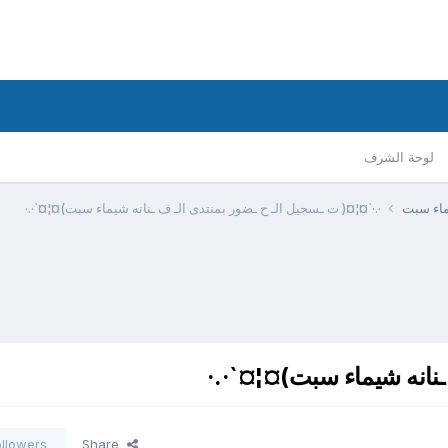
لوحة الشرف
يماء سبت
·.·`¤¦¤( ت ـسجيل الـ ح ـضور بمنتدى الـ ف ـنانه شيماء سبت)¤¦¤`·.·
ـنانه شيماء سبت)¤¦¤`·.·
ollowers
Share