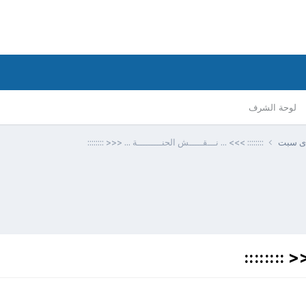
لوحة الشرف
ذى سبت
:::::::: >>> ... نـــقـــــش الحنـــــــــة ... <<< ::::::::
< ::::::::