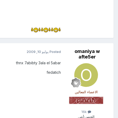
omaniya w
Posted
يوليو 10, 2009
afte5er
thnx 7abibty 3ala el 5abar
fedatich
الاعضاء الفعالين
16k
الجنس:
أنثى