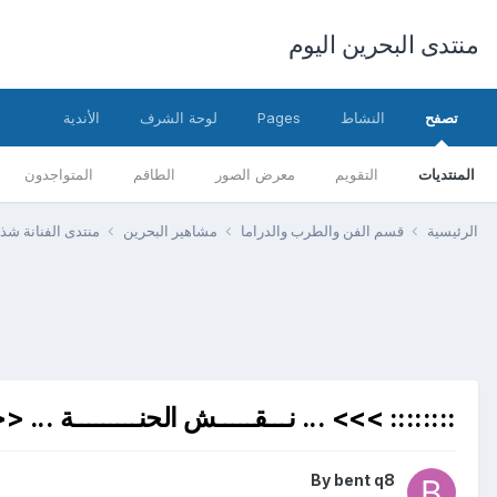
منتدى البحرين اليوم
تصفح
النشاط
Pages
لوحة الشرف
الأندية
المنتديات
التقويم
معرض الصور
الطاقم
المتواجدون
الرئيسية
قسم الفن والطرب والدراما
مشاهير البحرين
منتدى الفنانة ش
:::::::: >>> ... نـــقـــــش الحنـــــــــة ... <<
By
bent q8