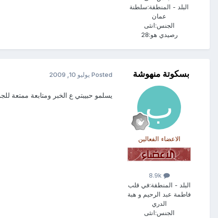
البلد - المنطقة:
سلطنة
عمان
الجنس:
انثى
رصيدي هو:
28
بسكوتة منهوشة
Posted
يوليو 10, 2009
يسلمو حبيبتي ع الخبر ومتابعة ممتعة للجم
الاعضاء الفعالين
8.9k
البلد - المنطقة:
في قلب
فاطمة عبد الرحيم و هبة
الدري
الجنس:
انثى