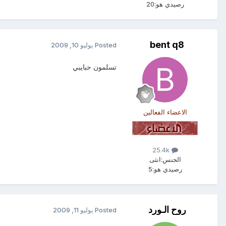
رصيدي هو:
20
bent q8
Posted
يوليو 10, 2009
تسلمون حبايبي
الاعضاء الفعالين
25.4k
الجنس:
انثى
رصيدي هو:
5
روح الـورد
Posted
يوليو 11, 2009