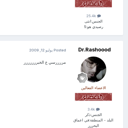
25.4k
الجنس:
انثى
رصيدي هو:
5
Dr.Rashoood
Posted
يوليو 12, 2009
مررررسي ع الخبررررررر
الاعضاء الفعالين
3.4k
الجنس:
ذكر
البلد - المنطقة:
في اعماق
البحررر