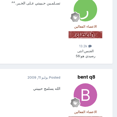
تسـلمـين حـبيبتي عـلى الخـبر..^^
الاعضاء الفعالين
13.2k
الجنس:
انثى
رصيدي هو:
56
bent q8
Posted
يوليو 11, 2009
الله يسلمج حبيبتي
الاعضاء الفعالين