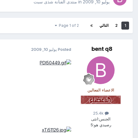
يوليو 10, 2009
in
منتدى الفنانة شذى سبت
1
2
التالي
Page 1 of 2
bent q8
Posted
يوليو 10, 2009
الاعضاء الفعالين
25.4k
الجنس:
انثى
رصيدي هو:
5