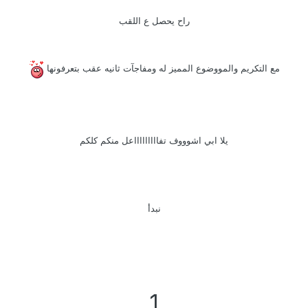
راح يحصل ع اللقب
مع التكريم والمووضوع المميز له ومفاجآت ثانيه عقب بتعرفونها
يلا ابي اشوووف تفاااااااااعل منكم كلكم
نبدأ
1