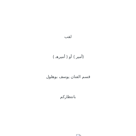
لقب
(أمير ) أو ( أميرهـ )
قسم الفنان يوسف بوهلول
بانتظاركم