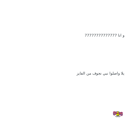
و انا 77777777777777
يلا واصلوا نبي نجوف من الفايز