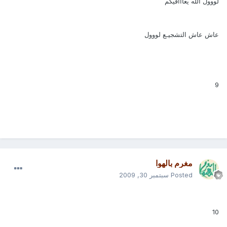
لووول الله يعااافيكم
عاش عاش التشجيـع لووول
9
مغرم بالهوا
Posted
سبتمبر 30, 2009
10