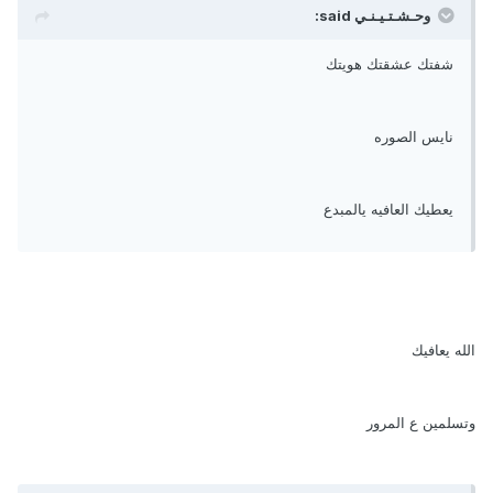
وحـشـتـيـنـي said:
شفتك عشقتك هويتك
نايس الصوره
يعطيك العافيه يالمبدع
الله يعافيك
وتسلمين ع المرور