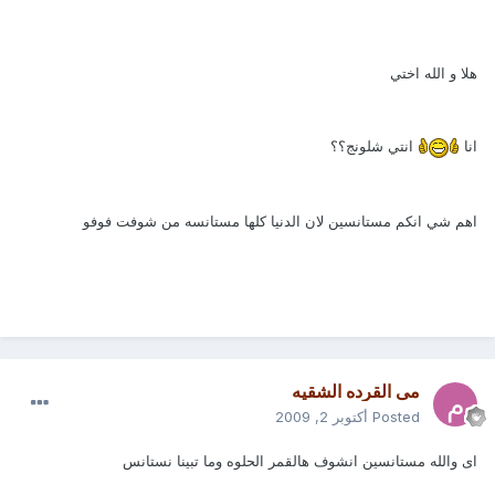
هلا و الله اختي
انا
انتي شلونج؟؟
اهم شي انكم مستانسين لان الدنيا كلها مستانسه من شوفت فوفو
مى القرده الشقيه
Posted
أكتوبر 2, 2009
اى والله مستانسين انشوف هالقمر الحلوه وما تبينا نستانس