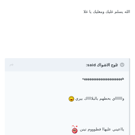
الله يسلم غليك ومغليك يا غلا
ثلوج الاشواك said:
ههههههههههههههههههههههه
وااااااي بحطهم بالبلااااك بيري
يااعيني عليهاا فطوووم تينن