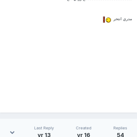
مدري انتحر
Last Reply
Created
Replies
13 yr
16 yr
54