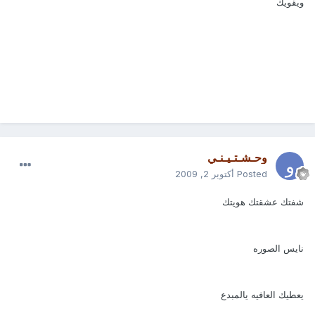
ويقويك
وحـشـتـيـنـي
Posted
أكتوبر 2, 2009
شفتك عشقتك هويتك
نايس الصوره
يعطيك العافيه يالمبدع