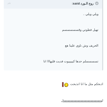
روح الـورد said:
ويلي ويلي ..
تهيل فطوتي وقسسسسسم
الحريف وش ناوي علينا هع
تسسسسلم حدها كيييييوت فديت قلبهااا انا
اذبحكم مثل ما انا انذبحت
لووووووووووووووووووووووووووول