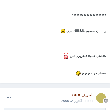
ههههههههههههههههههههههه
وااااااي بحطهم بالبلااااك بيري
يااعيني عليهاا فطوووم تينن
تيسلم حريفوووووو
الحريف 888
Posted
أكتوبر 2, 2009