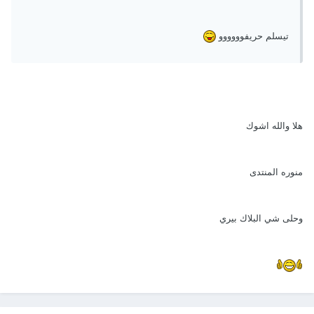
تيسلم حريفوووووو
هلا والله اشوك
منوره المنتدى
وحلى شي البلاك بيري