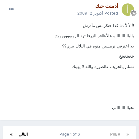
أدمنت حبك
Posted
أكتوبر 2, 2009
لأ لأ لأ دنا كدا حتكرمش مأدرش
يالباااااااااااه عالأظافر الزرقا ترد الروووووووووح
يلا اعترفي ترمسين منوه في البلاك بيري؟؟
خخخخخخ
تسلم يالحريف عالصورة والله لا يهينك
تحيااااااااااتي
PREV
Page 1 of 6
التالي