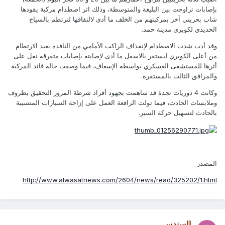
بإصابات تراوحت بين البليغة والمتوسطة، وذلك اثر اصطدام مركبة يقودها
شاب بحريني آخر بمركبتهم من الخلف ما أدى لالتفافها لترتطم بالسياج
الحديدي لكوبري مدينة حمد.
وقد أدت شدت الاصطدام لإنقذاف الراكب الأمامي من النافذة بعيد الارتطام
من أعلى الكوبري ليستقر بالاسفل ما أدى لإصابته بإصابات متفرقة نقل على
أثرها للمستشفى العسكري بواسطة الإسعاف، فيما وصفت حالة قائد المركبة
والمرافق الثالث بالمستقرة.
وكانت 4 دوريات نجدة قد ساهمت بجهود أفراد شرطة المرور التحقيق بظروف
وملابسات الحادث، فيما تولت الرافعة العمل على إزاحة السيارات المتسببة
بالحادث لتسهيل حركة السير.
المصدر
http://www.alwasatnews.com/2604/news/read/325202/1.html
السندس