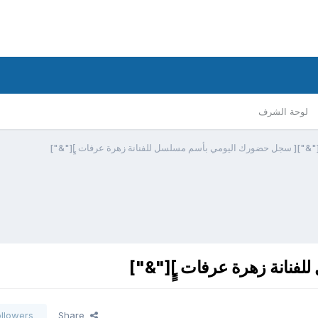
لوحة الشرف
"&"][ سجل حضورك اليومي بأسم مسلسل للفنانة زهرة عرفات ]ٍٍ["&"]
نانة زهرة عرفات ]ٍٍ["&"]
ollowers
Share