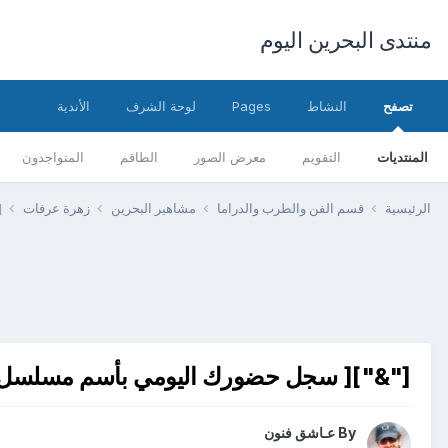
منتدى البحرين اليوم
تصفح
النشاط
Pages
لوحة الشرف
الأندية
المنتديات
التقويم
معرض الصور
الطاقم
المتواجدون
الرئيسية
قسم الفن والطرب والدراما
مشاهير البحرين
زهرة عرفات
[
["&"][ سجل حضورك اليومي بأسم مسلسل للف
By
عـاشق فنون