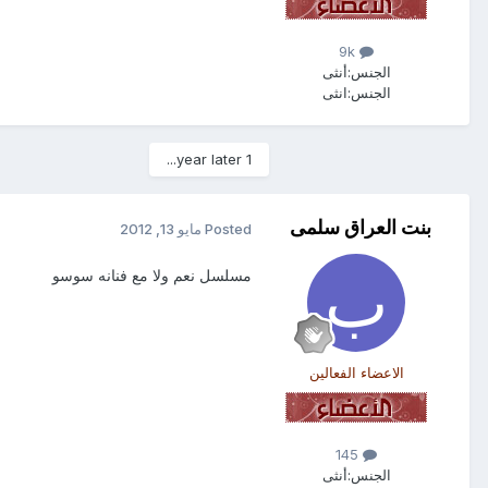
9k
الجنس:
أنثى
الجنس:
انثى
1 year later...
بنت العراق سلمى
Posted
مايو 13, 2012
مسلسل نعم ولا مع فنانه سوسو
الاعضاء الفعالين
145
الجنس:
أنثى