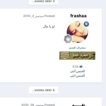
3 weeks later...
frashaa
Posted
سبتمبر 2, 2010
او يا مال
مشرف قسم
9.5k
الجنس:
أنثى
الجنس:
انثى
4 weeks later...
نغــــــم
Posted
سبتمبر 28, 2010