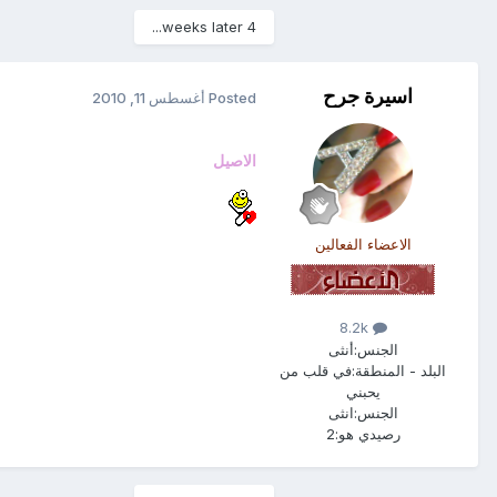
4 weeks later...
اسيرة جرح
Posted
أغسطس 11, 2010
الاصيل
الاعضاء الفعالين
8.2k
الجنس:
أنثى
البلد - المنطقة:
في قلب من
يحبني
الجنس:
انثى
رصيدي هو:
2