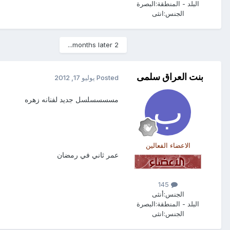
البلد - المنطقة:
البصرة
الجنس:
انثى
2 months later...
بنت العراق سلمى
Posted
يوليو 17, 2012
مسسسسلسل جديد لفنانه زهره
الاعضاء الفعالين
عمر ثاني في رمضان
145
الجنس:
أنثى
البلد - المنطقة:
البصرة
الجنس:
انثى