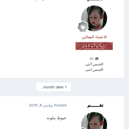
الاعضاء الفعالين
9k
الجنس:
أنثى
الجنس:
انثى
1 month later...
نغــــــم
Posted
نوفمبر 8, 2010
خيوط ملونه