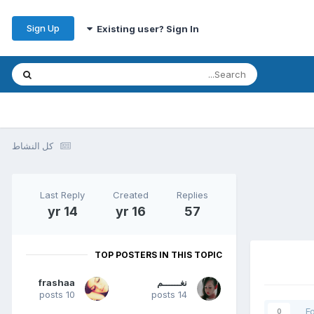
Sign Up
Existing user? Sign In
كل النشاط
Last Reply
Created
Replies
14 yr
16 yr
57
TOP POSTERS IN THIS TOPIC
نغــــــم
frashaa
10 posts
14 posts
F
0