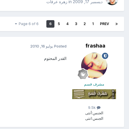
ديسمبر 17, 2009
in
زهرة عرفات
Page 6 of 6
6
5
4
3
2
1
PREV
frashaa
Posted
يوليو 16, 2010
القدر المحتوم
مشرف قسم
9.5k
الجنس:
أنثى
الجنس:
انثى