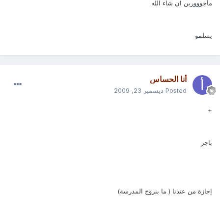
مأجووورين ان شاء الله
يسلمو
أنا الحساس
Posted
ديسمبر 23, 2009
+
باجر
إجازة من عندنا ( ما بنروح المدرسة)