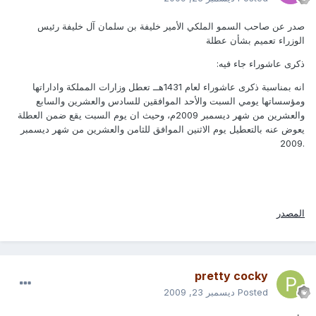
صدر عن صاحب السمو الملكي الأمير خليفة بن سلمان آل خليفة رئيس
الوزراء تعميم بشأن عطلة
ذكرى عاشوراء جاء فيه:
انه بمناسبة ذكرى عاشوراء لعام 1431هــ تعطل وزارات المملكة واداراتها
ومؤسساتها يومي السبت والأحد الموافقين للسادس والعشرين والسابع
والعشرين من شهر ديسمبر 2009م، وحيث ان يوم السبت يقع ضمن العطلة
يعوض عنه بالتعطيل يوم الاثنين الموافق للثامن والعشرين من شهر ديسمبر
.2009
المصدر
pretty cocky
Posted
ديسمبر 23, 2009