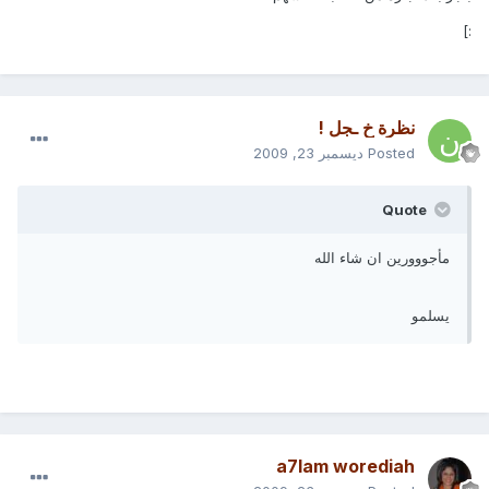
:]
نظرة خ ـجل !
Posted
ديسمبر 23, 2009
Quote
مأجووورين ان شاء الله
يسلمو
a7lam worediah