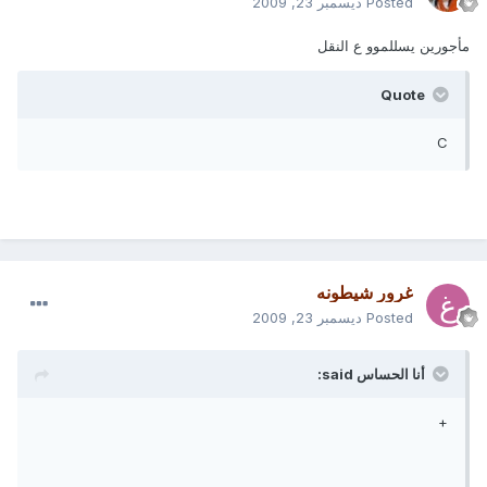
Posted
ديسمبر 23, 2009
مأجورين يسللموو ع النقل
Quote
C
غرور شيطونه
Posted
ديسمبر 23, 2009
أنا الحساس said:
+