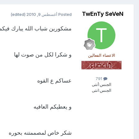
TwEnTy SeVeN
Posted
أغسطس 9, 2010
(edited)
مشكورين شباب الله يبارك فيكم
و شكرا لكل من صوت لها
الاعضاء الفعالين
791
عساكم ع القوه
الجنس:
أنثى
الجنس:
انثى
و يعطيكم العافيه
شكر خاص لمصممتنه بحوره