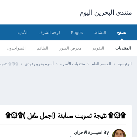
منتدى البحرين اليوم
تصفح
النشاط
Pages
لوحة الشرف
الأندية
المنتديات
التقويم
معرض الصور
الطاقم
المتواجدون
الرئيسية
القسم العام
منتديات الأسرة
أسرة بحرين تودي
۩۞۩ نتيجة 
۩۞۩ نتيجة تصويت مسابقة (اجمل طفل )۩۞۩
By
اسيـــرة الاحزان