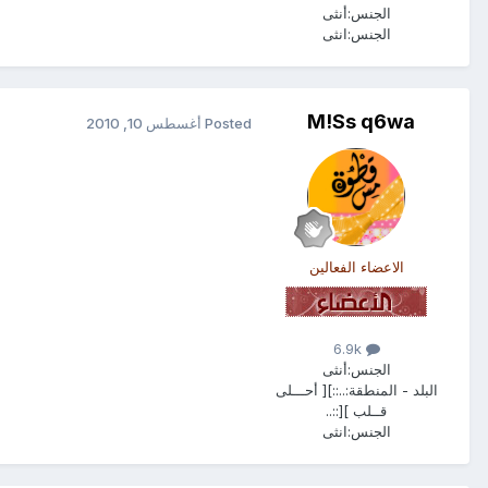
الجنس:
أنثى
الجنس:
انثى
M!Ss q6wa
Posted
أغسطس 10, 2010
الاعضاء الفعالين
6.9k
الجنس:
أنثى
البلد - المنطقة:
..::][ أحـــلى
قــلب ][::..
الجنس:
انثى