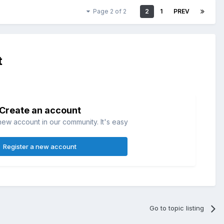
Page 2 of 2
2
1
PREV
t
Create an account
new account in our community. It's easy!
Register a new account
Go to topic listing