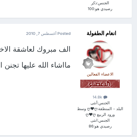
الجنس:
ذكر
رصيدي هو:
100
انغام الطفولة
Posted
أغسطس 7, 2010
الف مبروك لعاشقة الاخ
مااشاء الله عليها تجنن ا
الاعضاء الفعالين
14.8k
الجنس:
أنثى
البلد - المنطقة:
ღ♥ღ وسط
ورود الربيع ღ♥ღ
الجنس:
انثى
رصيدي هو:
86