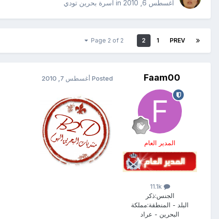
أغسطس 6, 2010
in
أسرة بحرين تودي
Page 2 of 2
2
1
PREV
Faam00
Posted
أغسطس 7, 2010
المدير العام
11.1k
الجنس:
ذكر
البلد - المنطقة:
مملكة
البحرين - عراد