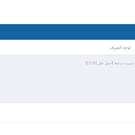
لوحة الشرف
تصويت مسابقة (اجمل طفل )۩۞۩