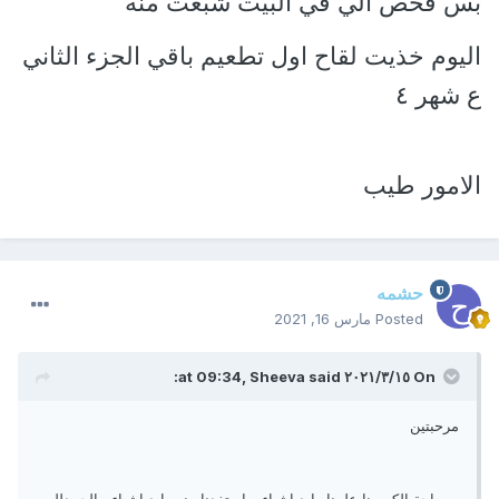
بس فحص الي في البيت شبعت منه
اليوم خذيت لقاح اول تطعيم باقي الجزء الثاني
ع شهر ٤
الامور طيب
حشمه
Posted
مارس 16, 2021
On ١٥‏/٣‏/٢٠٢١ at 09:34,
said:
Sheeva
مرحبتين