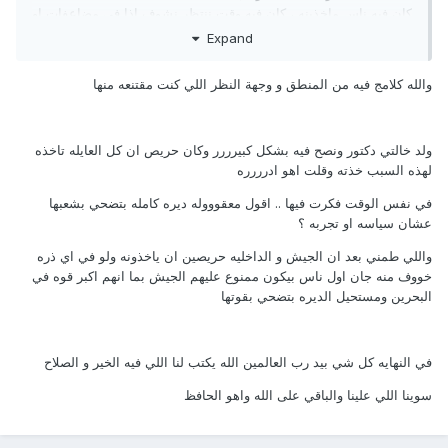
كان فيه ناس ماخذينه ، كان فيه وقت ننتظر نشوف اذا في مضاعفات او
لا ! شلون يتقرر ان اللقاح مافيه مضاعفات وماصار له سنه من اختراعه
Expand
، فيه مضاعفات قريبه و فيه مضاعفات بعيده تحتاج الواحد يشوف آلاف
الحالات لمدة عشرات السنين عشان يتأكد ان فعلاً مافيه مضاعفات..
والله كلامج فيه من المنطق و وجهة النظر اللي كنت مقتنعه منها
البني آدم أمانه على هذي الأرض ، إذا كان فيه بشر تسترخص الأرواح ،
لازم احنا مانسترخصها.
ولد خالتي دكتور ونصح فيه بشكل كبيرررر وكان حريص ان كل العايله تاخذه
لهذه السبب خذته وقلت اهو ادرررره
مثل ماقلتي ، الله الحافظ
في نفس الوقت فكرت فيها .. اقول معقوووله ديره كامله بتضحي بشعبها
عشان سياسه او تجربه ؟
وربي يحفظج ان شاءالله يكون اللقاح آمن وتستفيدين.
?
??
واللي طمني بعد ان الجيش و الداخليه حريصين ان ياخذونه ولو في اي ذره
خووف منه جان اول ناس بيكون ممنوع عليهم الجيش بما انهم اكبر قوه في
البحرين ومستحيل الديره بتضحي بقوتها
في النهايه كل شي بيد رب العالمين الله يكتب لنا اللي فيه الخير و الصلاح
سوينا اللي علينا والباقي على الله واهو الحافظ