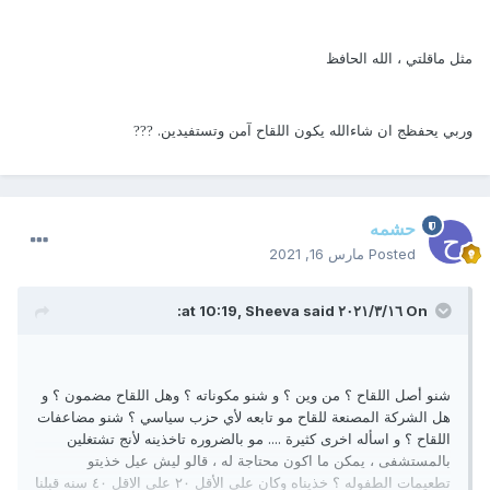
مثل ماقلتي ، الله الحافظ
وربي يحفظج ان شاءالله يكون اللقاح آمن وتستفيدين.
?
??
حشمه
Posted
مارس 16, 2021
On ١٦‏/٣‏/٢٠٢١ at 10:19,
said:
Sheeva
شنو أصل اللقاح ؟ من وين ؟ و شنو مكوناته ؟ وهل اللقاح مضمون ؟ و
هل الشركة المصنعة للقاح مو تابعه لأي حزب سياسي ؟ شنو مضاعفات
اللقاح ؟ و اسأله اخرى كثيرة .... مو بالضروره تاخذينه لأنج تشتغلين
بالمستشفى ، يمكن ما اكون محتاجة له ، قالو ليش عيل خذيتو
تطعيمات الطفوله ؟ خذيناه وكان على الأقل ٢٠ على الاقل ٤٠ سنه قبلنا