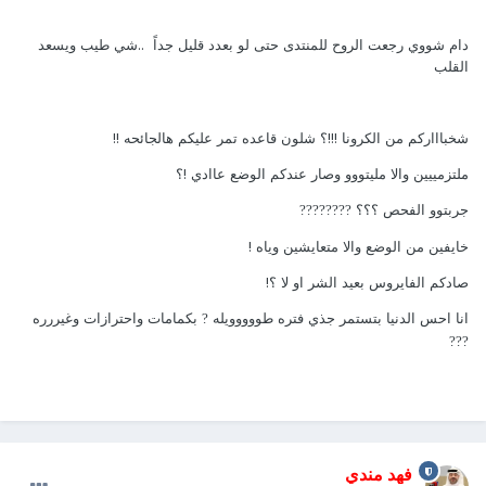
دام شووي رجعت الروح للمنتدى حتى لو بعدد قليل جداً ..شي طيب ويسعد
القلب
شخباااركم من الكرونا !!!؟ شلون قاعده تمر عليكم هالجائحه !!
ملتزمييين والا مليتووو وصار عندكم الوضع عاادي !؟
جربتوو الفحص ؟؟؟
??
??
??
??
خايفين من الوضع والا متعايشين وياه !
صادكم الفايروس بعيد الشر او لا ؟!
انا احس الدنيا بتستمر جذي فتره طووووويله
بكمامات واحترازات وغيررره
?
?
?
?
فهد مندي