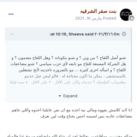
بنت صقر الشرقيه
Posted
مارس 16, 2021
On ١٦‏/٣‏/٢٠٢١ at 10:19,
said:
Sheeva
شنو أصل اللقاح ؟ من وين ؟ و شنو مكوناته ؟ وهل اللقاح مضمون ؟ و
هل الشركة المصنعة للقاح مو تابعه لأي حزب سياسي ؟ شنو مضاعفات
اللقاح ؟ و اسأله اخرى كثيرة .... مو بالضروره تاخذينه لأنج تشتغلين
بالمستشفى ، يمكن ما اكون محتاجة له ، قالو ليش عيل خذيتو
تطعيمات الطفوله ؟ خذيناه وكان على الأقل ٢٠ على الاقل ٤٠ سنه قبلنا
كان فيه ناس ماخذينه ، كان فيه وقت ننتظر نشوف اذا في مضاعفات او
لا ! شلون يتقرر ان اللقاح مافيه مضاعفات وماصار له سنه من اختراعه
Expand
، فيه مضاعفات قريبه و فيه مضاعفات بعيده تحتاج الواحد يشوف آلاف
الحالات لمدة عشرات السنين عشان يتأكد ان فعلاً مافيه مضاعفات..
انا اايد كلامش بقووه ومالي نيه اخذه مع ان نص عايلتنا اخذوه واللي جاهم
البني آدم أمانه على هذي الأرض ، إذا كان فيه بشر تسترخص الأرواح ،
مضاعفات عاديه بس لسسه احس يحتاج وقت لين نعرف
لازم احنا مانسترخصها.
وداام محترزين وماقاعدين نخالط احد ان شاء الله مانحتاجه ويروح عنا هالوباء