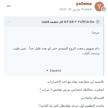
yo0oma
Posted
مارس 15, 2021
On ١٥‏/٣‏/٢٠٢١ at 07:25,
حشمه
said:
مرحبا
دام شووي رجعت الروح للمنتدى حتى لو بعدد قليل جداً ..شي طيب
ويسعد القلب
شخباااركم من الكرونا !!!؟ شلون قاعده تمر عليكم هالجائحه !!
Expand
ملتزمييين والا مليتووو وصار عندكم الوضع عاادي !؟
بالنسبه لي متعايشه معاه مع اخذ الاحترازات
جربتوو الفحص ؟؟؟
??
??
??
??
انحجرت مخالطه لمصابين مرتين وفحص ٦ مرات
?
خايفين من الوضع والا متعايشين وياه !
الحمدلله ماصادني
صادكم الفايروس بعيد الشر او لا ؟!
ماخذه التطعيم اول جرعه وفإنتظار الجرعه الثانيه
??