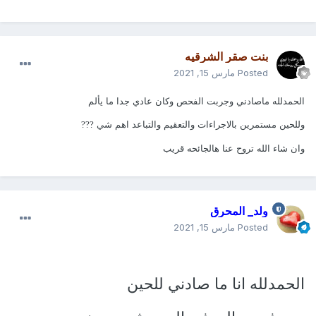
انا احس الدنيا بتستمر جذي فتره طووووويله
بكمامات واحترازات
?
وغيررره
?
?
?
بنت صقر الشرقيه
Posted
مارس 15, 2021
الحمدلله ماصادني وجربت الفحص وكان عادي جدا ما يألم
وللحين مستمرين بالاجراءات والتعقيم والتباعد اهم شي
?
??
وان شاء الله تروح عنا هالجائحه قريب
ولد_ المحرق
Posted
مارس 15, 2021
الحمدلله
انا ما صادني للحين