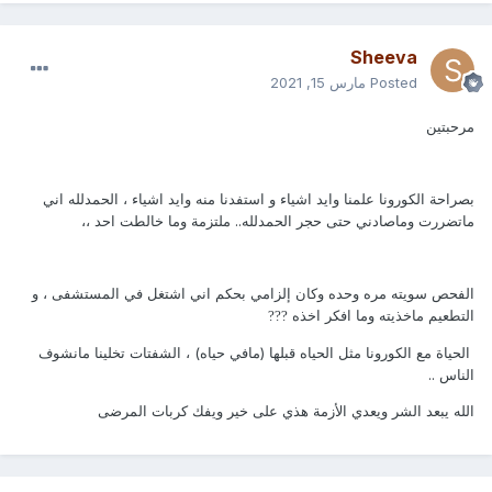
Sheeva
Posted
مارس 15, 2021
مرحبتين
بصراحة الكورونا علمنا وايد اشياء و استفدنا منه وايد اشياء ، الحمدلله اني
ماتضررت وماصادني حتى حجر الحمدلله.. ملتزمة وما خالطت احد ،،
الفحص سويته مره وحده وكان إلزامي بحكم اني اشتغل في المستشفى ، و
التطعيم ماخذيته وما افكر اخذه
?
??
الحياة مع الكورونا مثل الحياه قبلها (مافي حياه) ، الشفتات تخلينا مانشوف
الناس ..
الله يبعد الشر ويعدي الأزمة هذي على خير ويفك كربات المرضى