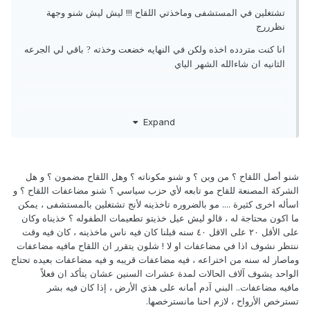
تشتغلين في المستشفى وماخذتي اللقاح !!! ليش ليش شنو وجهة
نظرررج
انا كنت متردده اخذه ولكن في النهايه خضعت وخذته
باقي لي الجرعه
?
الثانيه ان شاءالله الشهر الياي
الله الحافظ
Expand
شنو أصل اللقاح ؟ من وين ؟ و شنو مكوناته ؟ وهل اللقاح مضمون ؟ و هل
الشركة المصنعة للقاح مو تابعه لأي حزب سياسي ؟ شنو مضاعفات اللقاح ؟ و
اسأله اخرى كثيرة .... مو بالضروره تاخذينه لأنج تشتغلين بالمستشفى ، يمكن
ما اكون محتاجة له ، قالو ليش عيل خذيتو تطعيمات الطفوله ؟ خذيناه وكان
على الأقل ٢٠ على الاقل ٤٠ سنه قبلنا كان فيه ناس ماخذينه ، كان فيه وقت
ننتظر نشوف اذا في مضاعفات او لا ! شلون يتقرر ان اللقاح مافيه مضاعفات
وماصار له سنه من اختراعه ، فيه مضاعفات قريبه و فيه مضاعفات بعيده تحتاج
الواحد يشوف آلاف الحالات لمدة عشرات السنين عشان يتأكد ان فعلاً
مافيه مضاعفات.. البني آدم أمانه على هذي الأرض ، إذا كان فيه بشر
تسترخص الأرواح ، لازم احنا مانسترخصها.