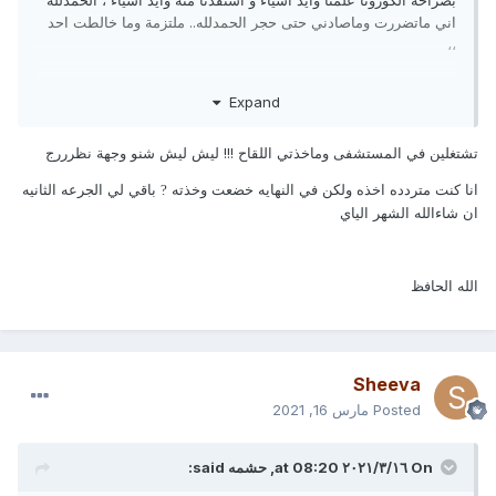
بصراحة الكورونا علمنا وايد اشياء و استفدنا منه وايد اشياء ، الحمدلله
اني ماتضررت وماصادني حتى حجر الحمدلله.. ملتزمة وما خالطت احد
،،
Expand
الفحص سويته مره وحده وكان إلزامي بحكم اني اشتغل في
المستشفى ، و التطعيم ماخذيته وما افكر اخذه
?
??
تشتغلين في المستشفى وماخذتي اللقاح !!! ليش ليش شنو وجهة نظرررج
الحياة مع الكورونا مثل الحياه قبلها (مافي حياه) ، الشفتات تخلينا
انا كنت متردده اخذه ولكن في النهايه خضعت وخذته
باقي لي الجرعه الثانيه
?
مانشوف الناس ..
ان شاءالله الشهر الياي
الله يبعد الشر ويعدي الأزمة هذي على خير ويفك كربات المرضى
الله الحافظ
Sheeva
Posted
مارس 16, 2021
On ١٦‏/٣‏/٢٠٢١ at 08:20,
حشمه
said: